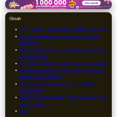
warezak.cz
Ochrana Firemních Dat v Době
Obsah
Práce na Dálku: Výzvy a Řešení
Výzvy ochrany dat při práci na dálku: Co je jinak?
Moderní technologie pro ochranu dat mimo
1. 7. 2026
· 10 min čtení · Autor: Marek Urbanec
firemní síť
Nejčastější chyby a omyly při zabezpečení dat
na home office
Porovnání hlavních metod ochrany dat na dálku
Organizační opatření: Jak nastavit bezpečnou
firemní kulturu na dálku
Specifická rizika a doporučení pro malé a
střední firmy
Shrnutí: Jak dlouhodobě chránit firemní data při
práci na dálku
FAQ