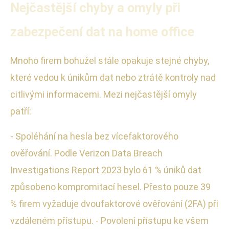
Nejčastější chyby a omyly při
zabezpečení dat na home office
Mnoho firem bohužel stále opakuje stejné chyby,
které vedou k únikům dat nebo ztrátě kontroly nad
citlivými informacemi. Mezi nejčastější omyly
patří:
- Spoléhání na hesla bez vícefaktorového
ověřování. Podle Verizon Data Breach
Investigations Report 2023 bylo 61 % úniků dat
způsobeno kompromitací hesel. Přesto pouze 39
% firem vyžaduje dvoufaktorové ověřování (2FA) při
vzdáleném přístupu. - Povolení přístupu ke všem