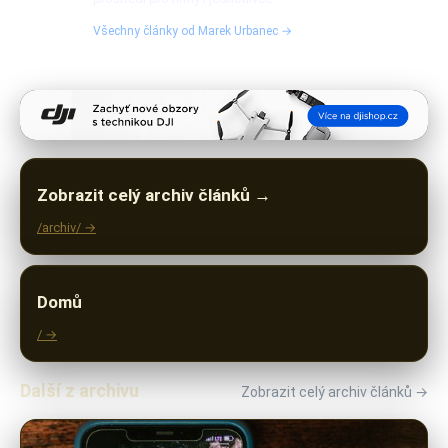
Všechny články od Marek Urbanec →
Zobrazit celý archiv článků →
/archiv/ →
Domů
/ →
Další z archivu
Zobrazit celý archiv článků →