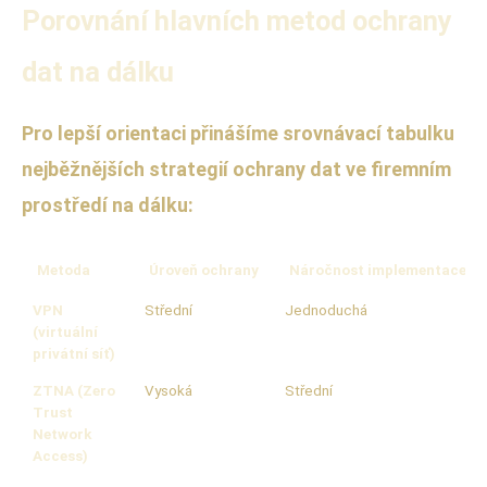
Porovnání hlavních metod ochrany
dat na dálku
Pro lepší orientaci přinášíme srovnávací tabulku
nejběžnějších strategií ochrany dat ve firemním
prostředí na dálku:
Metoda
Úroveň ochrany
Náročnost implementace
VPN
Střední
Jednoduchá
(virtuální
privátní síť)
ZTNA (Zero
Vysoká
Střední
Trust
Network
Access)