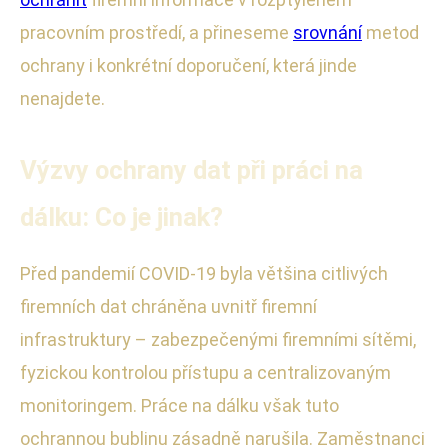
pracovním prostředí, a přineseme
srovnání
metod
ochrany i konkrétní doporučení, která jinde
nenajdete.
Výzvy ochrany dat při práci na
dálku: Co je jinak?
Před pandemií COVID-19 byla většina citlivých
firemních dat chráněna uvnitř firemní
infrastruktury – zabezpečenými firemními sítěmi,
fyzickou kontrolou přístupu a centralizovaným
monitoringem. Práce na dálku však tuto
ochrannou bublinu zásadně narušila. Zaměstnanci