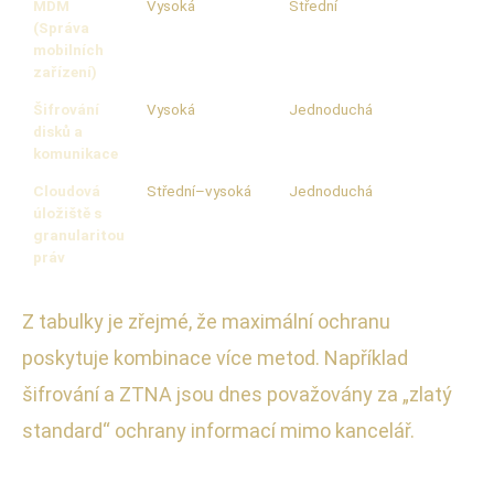
MDM
Vysoká
Střední
(Správa
mobilních
zařízení)
Šifrování
Vysoká
Jednoduchá
disků a
komunikace
Cloudová
Střední–vysoká
Jednoduchá
úložiště s
granularitou
práv
Z tabulky je zřejmé, že maximální ochranu
poskytuje kombinace více metod. Například
šifrování a ZTNA jsou dnes považovány za „zlatý
standard“ ochrany informací mimo kancelář.