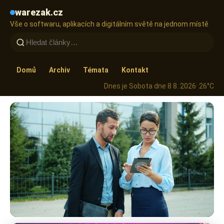
warezak.cz
Vše o softwaru, aplikacích a digitálním světě na jednom místě
Domů
Archiv
Témata
Kontakt
Dnes je Sobota dne 8 8. 2026
· 26°C