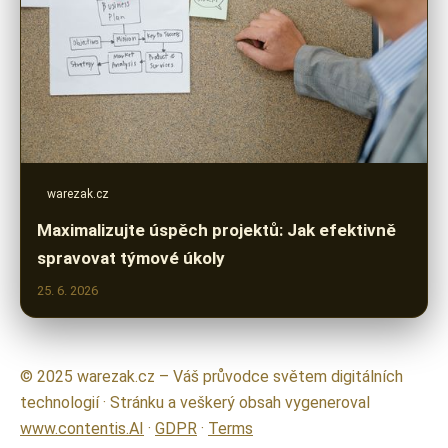
warezak.cz
Maximalizujte úspěch projektů: Jak efektivně
spravovat týmové úkoly
25. 6. 2026
© 2025 warezak.cz – Váš průvodce světem digitálních
technologií · Stránku a veškerý obsah vygeneroval
www.contentis.AI
·
GDPR
·
Terms