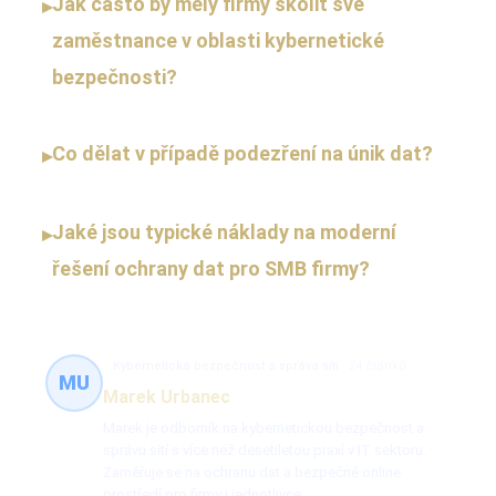
Jak často by měly firmy školit své
▸
zaměstnance v oblasti kybernetické
bezpečnosti?
Co dělat v případě podezření na únik dat?
▸
Jaké jsou typické náklady na moderní
▸
řešení ochrany dat pro SMB firmy?
Kybernetická bezpečnost a správa sítí
24 článků
MU
Marek Urbanec
Marek je odborník na kybernetickou bezpečnost a
správu sítí s více než desetiletou praxí v IT sektoru.
Zaměřuje se na ochranu dat a bezpečné online
prostředí pro firmy i jednotlivce.