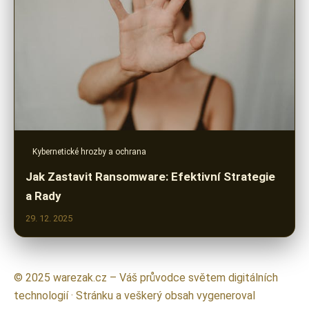
Kybernetické hrozby a ochrana
Jak Zastavit Ransomware: Efektivní Strategie
a Rady
29. 12. 2025
© 2025 warezak.cz – Váš průvodce světem digitálních
technologií · Stránku a veškerý obsah vygeneroval