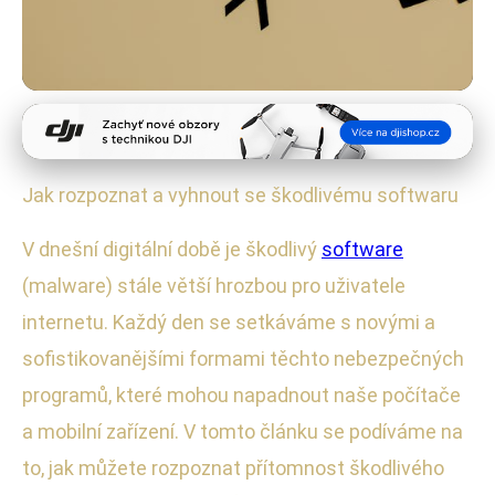
Kybernetické hrozby a ochrana
Jak Rozpoznat a Ochránit Se Před
Jak rozpoznat a vyhnout se škodlivému softwaru
Škodlivým Softwarem
V dnešní digitální době je škodlivý
software
3. 6. 2025
· 4 min čtení · Autor: Michaela Urbanová
(malware) stále větší hrozbou pro uživatele
internetu. Každý den se setkáváme s novými a
sofistikovanějšími formami těchto nebezpečných
programů, které mohou napadnout naše počítače
a mobilní zařízení. V tomto článku se podíváme na
to, jak můžete rozpoznat přítomnost škodlivého