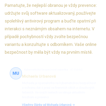
Pamatujte, že nejlepší obranou je vždy prevence:
udržujte svůj software aktualizovaný, používejte
spolehlivý antivirový program a buďte opatrní při
interakci s neznámým obsahem na internetu. V
případě pochybností vždy zvolte bezpečnou
variantu a konzultujte s odborníkem. Vaše online
bezpečnost by měla být vždy na prvním místě.
Kybernetická bezpečnost expertka
47 článků
MU
Michaela Urbanová
Michaela je specialistka na kybernetickou bezpečnost
a ochranu dat s praxí ve firemních sítích a cloudových
řešeních. Ve svých textech se věnuje aktuálním
hrozbám a prevenci.
Všechny články od Michaela Urbanová →