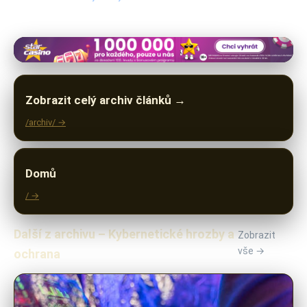
Zobrazit celý archiv článků →
/archiv/ →
Domů
/ →
Další z archivu – Kybernetické hrozby a
Zobrazit
vše →
ochrana