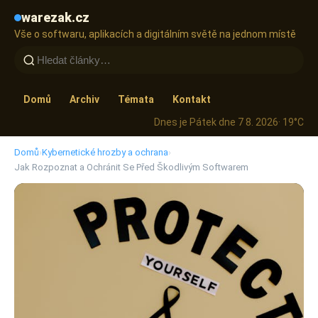
warezak.cz
Vše o softwaru, aplikacích a digitálním světě na jednom místě
Domů
Archiv
Témata
Kontakt
Dnes je Pátek dne 7 8. 2026
· 19°C
Domů
›
Kybernetické hrozby a ochrana
›
Jak Rozpoznat a Ochránit Se Před Škodlivým Softwarem