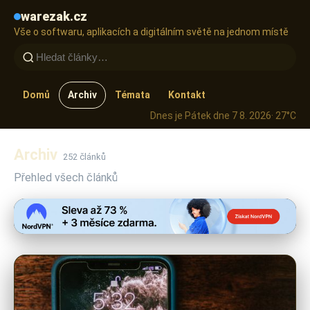
warezak.cz
Vše o softwaru, aplikacích a digitálním světě na jednom místě
Domů
Archiv
Témata
Kontakt
Dnes je Pátek dne 7 8. 2026
· 27°C
Archiv
252 článků
Přehled všech článků