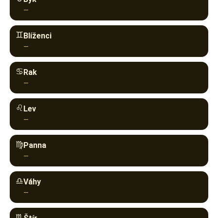
♊︎
Blíženci
—
♋︎
Rak
—
♌︎
Lev
—
♍︎
Panna
—
♎︎
Váhy
—
♏︎
Štír
—