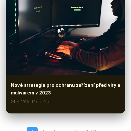
Nové strategie pro ochranu zařízení před viry a
malwarem v 2023
24. 4. 2026
· 10 min čtení
1
2
3
…
11
Další →