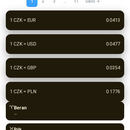
1 CZK = EUR
0.0413
1 CZK = USD
0.0477
1 CZK = GBP
0.0354
1 CZK = PLN
0.1776
♈︎
Beran
—
♉︎
Býk
—