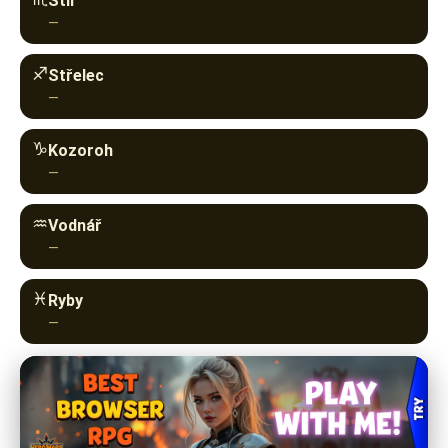
♐︎
Střelec
—
♑︎
Kozoroh
—
♒︎
Vodnář
—
♓︎
Ryby
—