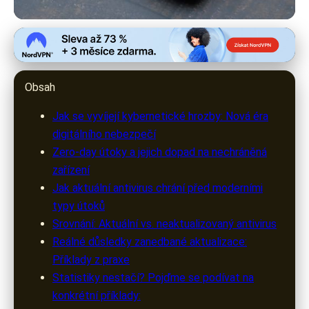
warezak.cz
Jak zůstat v bezpečí: Proč je
Obsah
klíčové mít aktuální antivirus?
Jak se vyvíjejí kybernetické hrozby: Nová éra
23. 6. 2026
· 8 min čtení · Autor: Marek Urbanec
digitálního nebezpečí
Zero-day útoky a jejich dopad na nechráněná
zařízení
Jak aktuální antivirus chrání před moderními
typy útoků
Srovnání: Aktuální vs. neaktualizovaný antivirus
Reálné důsledky zanedbané aktualizace:
Příklady z praxe
Statistiky nestačí? Pojďme se podívat na
konkrétní příklady: