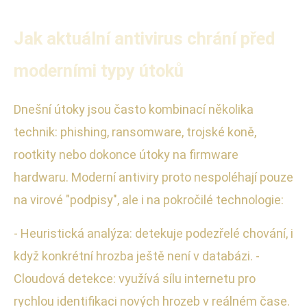
Jak aktuální antivirus chrání před
moderními typy útoků
Dnešní útoky jsou často kombinací několika
technik: phishing, ransomware, trojské koně,
rootkity nebo dokonce útoky na firmware
hardwaru. Moderní antiviry proto nespoléhají pouze
na virové "podpisy", ale i na pokročilé technologie:
- Heuristická analýza: detekuje podezřelé chování, i
když konkrétní hrozba ještě není v databázi. -
Cloudová detekce: využívá sílu internetu pro
rychlou identifikaci nových hrozeb v reálném čase.