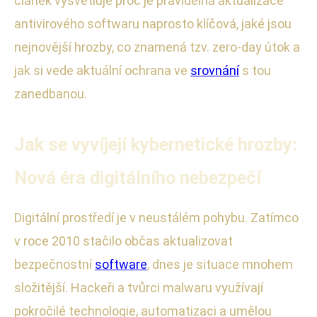
článek vysvětluje proč je pravidelná aktualizace
antivirového softwaru naprosto klíčová, jaké jsou
nejnovější hrozby, co znamená tzv. zero-day útok a
jak si vede aktuální ochrana ve
srovnání
s tou
zanedbanou.
Jak se vyvíjejí kybernetické hrozby:
Nová éra digitálního nebezpečí
Digitální prostředí je v neustálém pohybu. Zatímco
v roce 2010 stačilo občas aktualizovat
bezpečnostní
software
, dnes je situace mnohem
složitější. Hackeři a tvůrci malwaru využívají
pokročilé technologie, automatizaci a umělou