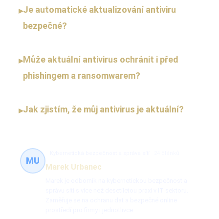
Je automatické aktualizování antiviru
▸
bezpečné?
Může aktuální antivirus ochránit i před
▸
phishingem a ransomwarem?
Jak zjistím, že můj antivirus je aktuální?
▸
Kybernetická bezpečnost a správa sítí
24 článků
MU
Marek Urbanec
Marek je odborník na kybernetickou bezpečnost a
správu sítí s více než desetiletou praxí v IT sektoru.
Zaměřuje se na ochranu dat a bezpečné online
prostředí pro firmy i jednotlivce.