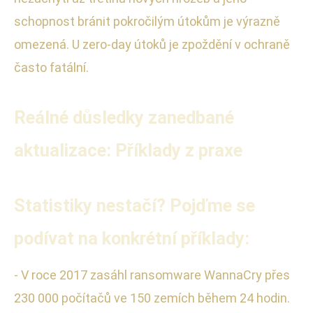
schopnost bránit pokročilým útokům je výrazně
omezená. U zero-day útoků je zpoždění v ochraně
často fatální.
Reálné důsledky zanedbané
aktualizace: Příklady z praxe
Statistiky nestačí? Pojďme se
podívat na konkrétní příklady:
- V roce 2017 zasáhl ransomware WannaCry přes
230 000 počítačů ve 150 zemích během 24 hodin.