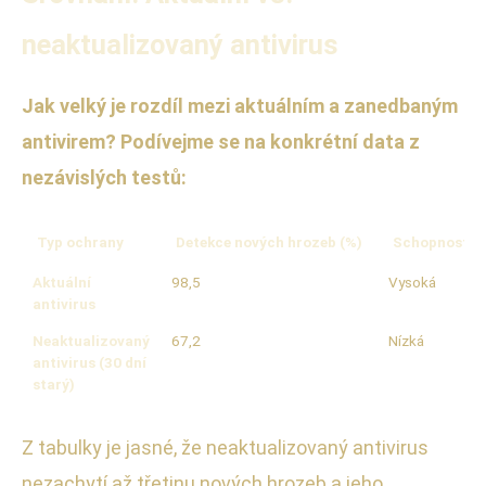
neaktualizovaný antivirus
Jak velký je rozdíl mezi aktuálním a zanedbaným
antivirem? Podívejme se na konkrétní data z
nezávislých testů:
Typ ochrany
Detekce nových hrozeb (%)
Schopnost bl
Aktuální
98,5
Vysoká
antivirus
Neaktualizovaný
67,2
Nízká
antivirus (30 dní
starý)
Z tabulky je jasné, že neaktualizovaný antivirus
nezachytí až třetinu nových hrozeb a jeho