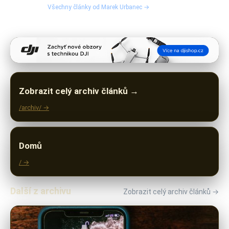
Všechny články od Marek Urbanec →
Zobrazit celý archiv článků →
/archiv/ →
Domů
/ →
Další z archivu
Zobrazit celý archiv článků →