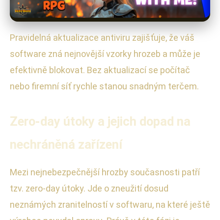
Pravidelná aktualizace antiviru zajišťuje, že váš
software zná nejnovější vzorky hrozeb a může je
efektivně blokovat. Bez aktualizací se počítač
nebo firemní síť rychle stanou snadným terčem.
Zero-day útoky a jejich dopad na
nechráněná zařízení
Mezi nejnebezpečnější hrozby současnosti patří
tzv. zero-day útoky. Jde o zneužití dosud
neznámých zranitelností v softwaru, na které ještě