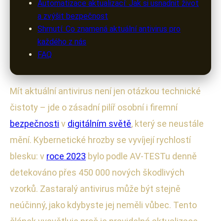
Automatizace aktualizací: Jak si usnadnit život
a zvýšit bezpečnost
Shrnutí: Co znamená aktuální antivirus pro
každého z nás
FAQ
Mít aktuální antivirus není jen otázkou technické
čistoty – jde o zásadní pilíř osobní i firemní
bezpečnosti
v
digitálním světě
, který se neustále
mění. Kybernetické hrozby se vyvíjejí rychlostí
blesku: v
roce 2023
bylo podle AV-TESTu denně
detekováno přes 450 000 nových škodlivých
vzorků. Zastaralý antivirus může být stejně
neúčinný, jako kdybyste jej neměli vůbec. Tento