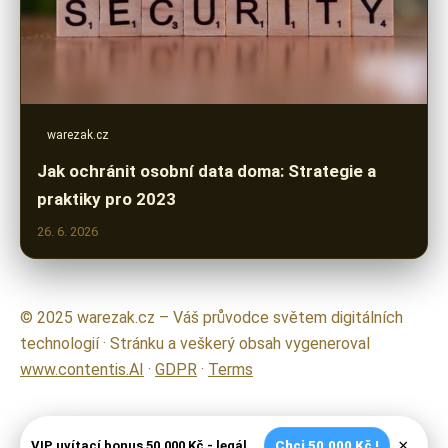
warezak.cz
Jak ochránit osobní data doma: Strategie a
praktiky pro 2023
26. 6. 2026
© 2025 warezak.cz – Váš průvodce světem digitálních
technologií · Stránku a veškerý obsah vygeneroval
www.contentis.AI
·
GDPR
·
Terms
×
VIP uvítací bonus 50.000 Kč - legální české kasíno
Chci 50.000 Kč !