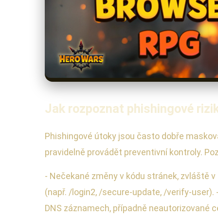
Jak rozpoznat phishingové rizi
Phishingové útoky jsou často dobře maskova
pravidelně provádět preventivní kontroly. Po
- Nečekané změny v kódu stránek, zvláště v 
(např. /login2, /secure-update, /verify-user
DNS záznamech, případně neautorizované cer