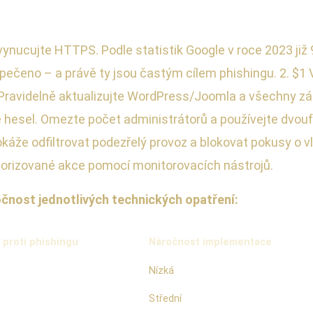
a vynucujte HTTPS. Podle statistik Google v roce 2023 ji
pečeno – a právě ty jsou častým cílem phishingu. 2. $
Pravidelně aktualizujte WordPress/Joomla a všechny zás
e hesel. Omezte počet administrátorů a používejte dvouf
okáže odfiltrovat podezřelý provoz a blokovat pokusy o v
torizované akce pomocí monitorovacích nástrojů.
očnost jednotlivých technických opatření:
 proti phishingu
Náročnost implementace
Nízká
Střední