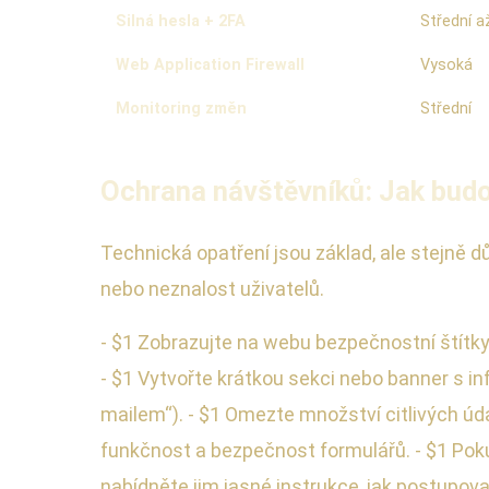
Silná hesla + 2FA
Střední a
Web Application Firewall
Vysoká
Monitoring změn
Střední
Ochrana návštěvníků: Jak budov
Technická opatření jsou základ, ale stejně dů
nebo neznalost uživatelů.
- $1 Zobrazujte na webu bezpečnostní štítky, 
- $1 Vytvořte krátkou sekci nebo banner s i
mailem“). - $1 Omezte množství citlivých úda
funkčnost a bezpečnost formulářů. - $1 Poku
nabídněte jim jasné instrukce, jak postupova