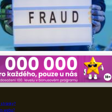
nit váš web před nebezpeč
 stránky?
ním webu?