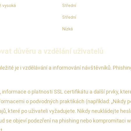
ž vysoká
Střední
Střední
Nízká
at důvěru a vzdělání uživatelů
ležité je i vzdělávání a informování návštěvníků. Phishi
informace o platnosti SSL certifikátu a další prvky, kter
nformacemi o podvodných praktikách (například: „Nikdy 
jů, které po uživateli vyžadujete. Nikdy neukládejte hes
d se objeví podezření na phishing nebo kompromitaci we
t.