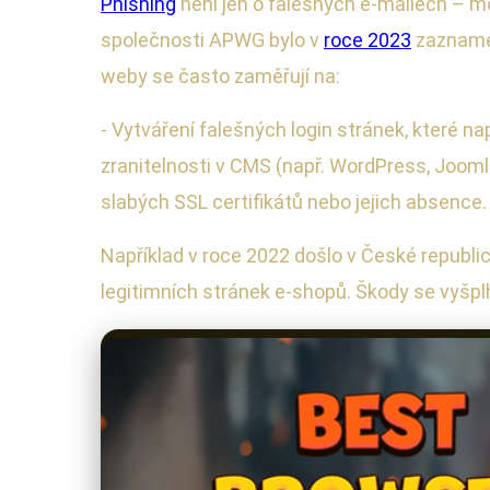
Phishing
není jen o falešných e-mailech – m
společnosti APWG bylo v
roce 2023
zaznamen
weby se často zaměřují na:
- Vytváření falešných login stránek, které na
zranitelnosti v CMS (např. WordPress, Joomla
slabých SSL certifikátů nebo jejich absenc
Například v roce 2022 došlo v České republic
legitimních stránek e-shopů. Škody se vyšplh