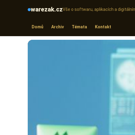
warezak.cz
Vše o softwaru, aplikacích a digitál
Domů
Archiv
Témata
Kontakt