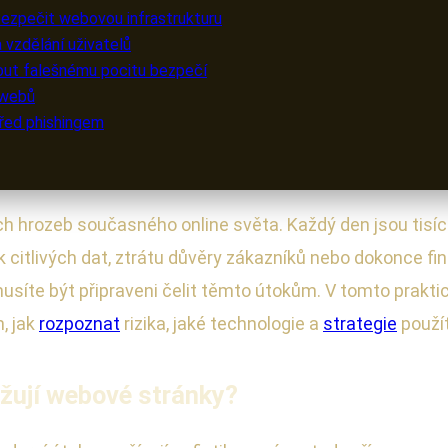
abezpečit webovou infrastrukturu
 vzdělání uživatelů
nout falešnému pocitu bezpečí
 webů
před phishingem
ch hrozeb současného online světa. Každý den jsou tisí
citlivých dat, ztrátu důvěry zákazníků nebo dokonce fi
musíte být připraveni čelit těmto útokům. V tomto prakt
, jak
rozpoznat
rizika, jaké technologie a
strategie
použít
ožují webové stránky?