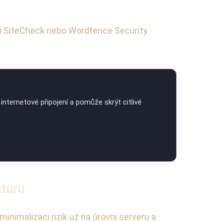
ri SiteCheck nebo Wordfence Security
internetové připojení a pomůže skrýt citlivé
kturu
nimalizaci rizik už na úrovni serveru a