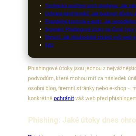
Technická opatření proti phishingu: Jak z
Ochrana návštěvníků: Jak budovat důvěru a
Pravidelná kontrola a audit: Jak nepodleh
Srovnání: Phishingové útoky na různé typy
Shrnutí: Jak dlouhodobě chránit svůj web 
FAQ
Phishingové útoky jsou jednou z nejvážnější
podvodům, které mohou mít za následek únik 
osobní blog, firemní stránky nebo e-shop – 
konkrétně
ochránit
váš web před phishingem
Phishing: Jaké útoky dnes ohr