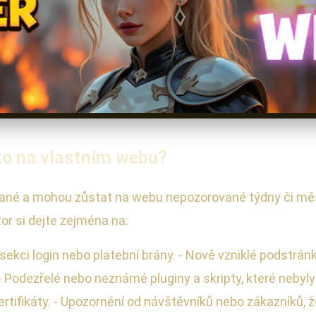
ko na vlastním webu?
né a mohou zůstat na webu nepozorované týdny či měsíc
zor si dejte zejména na:
sekci login nebo platební brány. - Nově vzniklé podstrá
). - Podezřelé nebo neznámé pluginy a skripty, které neb
tifikáty. - Upozornění od návštěvníků nebo zákazníků, ž