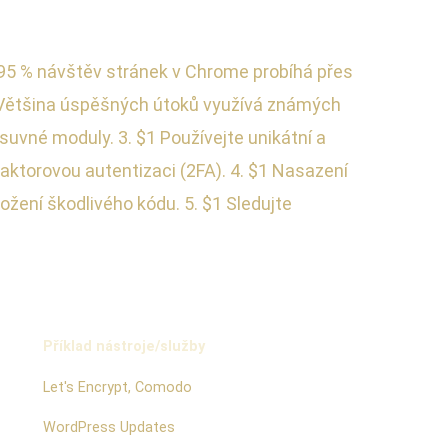
ž 95 % návštěv stránek v Chrome probíhá přes
1 Většina úspěšných útoků využívá známých
uvné moduly. 3. $1 Používejte unikátní a
aktorovou autentizaci (2FA). 4. $1 Nasazení
ložení škodlivého kódu. 5. $1 Sledujte
Příklad nástroje/služby
Let's Encrypt, Comodo
WordPress Updates