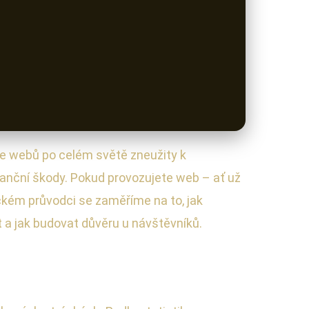
ce webů po celém světě zneužity k
nanční škody. Pokud provozujete web – ať už
ickém průvodci se zaměříme na to, jak
 a jak budovat důvěru u návštěvníků.