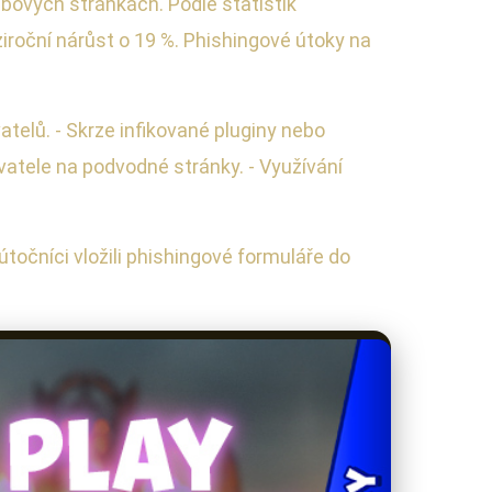
bových stránkách. Podle statistik
roční nárůst o 19 %. Phishingové útoky na
vatelů. - Skrze infikované pluginy nebo
vatele na podvodné stránky. - Využívání
točníci vložili phishingové formuláře do