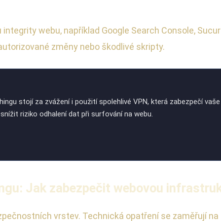
u integrity webu, například Google Search Console, Sucu
autorizované změny nebo škodlivé skripty.
ngu stojí za zvážení i použití spolehlivé VPN, která zabezpečí vaše 
žit riziko odhalení dat při surfování na webu.
ingu: Jak zabezpečit webovou infrastru
pečnostních vrstev. Technická opatření se zaměřují na mi