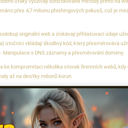
oderní útoky využívají sofistikované metody přímo na we
áno přes 4,7 milionu phishingových pokusů, což je mezi
podobují originální web a získávají přihlašovací údaje uži
) útočníci vkládají škodlivý kód, který přesměrovává uži
e. - Manipulace s DNS záznamy a přesměrování domény.
e ke kompromitaci několika stovek firemních webů, kdy ú
aly až na desítky milionů korun.