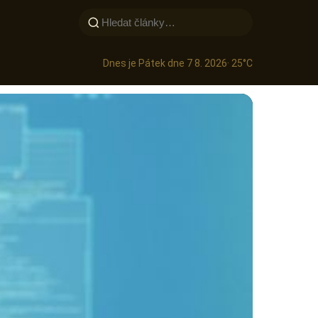
Dnes je Pátek dne 7 8. 2026
· 25°C