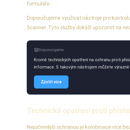
formuláře.
Doporučujeme využívat nástroje pro kontrol
Scanner. Tyto služby dokáží upozornit na ne
Doporucujeme
Kromě technických opatření na ochranu proti phishi
informace. S takovým nástrojem můžete výrazně sní
Zjistit více
Technická opatření proti phish
Nejúčinnější ochranou je kombinace více bez