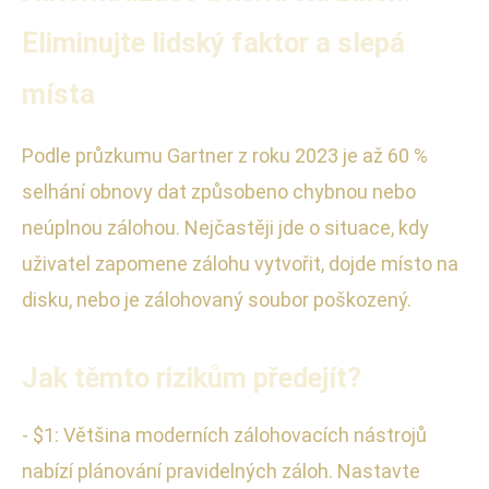
Eliminujte lidský faktor a slepá
místa
Podle průzkumu Gartner z roku 2023 je až 60 %
selhání obnovy dat způsobeno chybnou nebo
neúplnou zálohou. Nejčastěji jde o situace, kdy
uživatel zapomene zálohu vytvořit, dojde místo na
disku, nebo je zálohovaný soubor poškozený.
Jak těmto rizikům předejít?
- $1: Většina moderních zálohovacích nástrojů
nabízí plánování pravidelných záloh. Nastavte