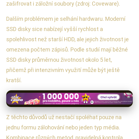
zašifrovat i záložní soubory (zdroj: Coveware).
Dalším problémem je selhání hardwaru. Moderní
SSD disky sice nabízejí vyšší rychlost a
spolehlivost než starší HDD, ale jejich životnost je
omezena počtem zápisů. Podle studií mají běžné
SSD disky průměrnou životnost okolo 5 let,
přičemž při intenzivním využití může být ještě
kratší.
Z těchto důvodů už nestačí spoléhat pouze na
jednu formu zálohování nebo jeden typ média.
Kombinace různých metod, pravidelná kontrola