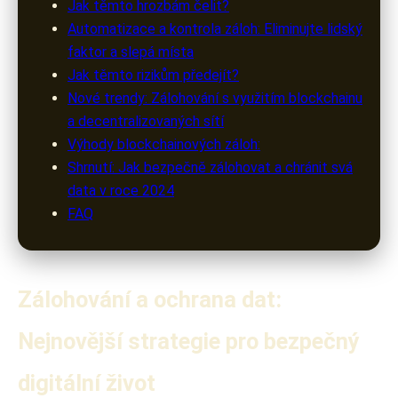
Jak těmto hrozbám čelit?
Automatizace a kontrola záloh: Eliminujte lidský
faktor a slepá místa
Jak těmto rizikům předejít?
Nové trendy: Zálohování s využitím blockchainu
a decentralizovaných sítí
Výhody blockchainových záloh:
Shrnutí: Jak bezpečně zálohovat a chránit svá
data v roce 2024
FAQ
Zálohování a ochrana dat:
Nejnovější strategie pro bezpečný
digitální život