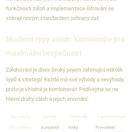
funkčnosti záloh a implementace šifrování se
stávají novým standardem ochrany dat.
Moderní typy záloh: Kombinujte pro
maximální bezpečnost
Zálohování je dnes široký pojem zahrnující několik
typů a strategií. Každá má své výhody a nevýhody,
proto je vhodné je kombinovat. Podívejme se na
hlavní druhy záloh a jejich srovnání:
Typ zálohy
Výhody
Nevýhody
Doporučené použit
Plná záloha
Kompletní
Velká
Pravidelné