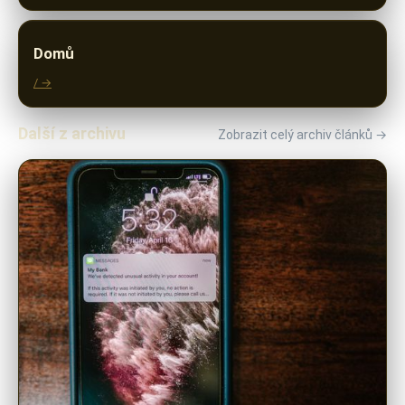
Domů
/ →
Další z archivu
Zobrazit celý archiv článků →