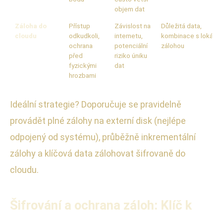
objem dat
Záloha do
Přístup
Závislost na
Důležitá data,
cloudu
odkudkoli,
internetu,
kombinace s lokální
ochrana
potenciální
zálohou
před
riziko úniku
fyzickými
dat
hrozbami
Ideální strategie? Doporučuje se pravidelně
provádět plné zálohy na externí disk (nejlépe
odpojený od systému), průběžně inkrementální
zálohy a klíčová data zálohovat šifrovaně do
cloudu.
Šifrování a ochrana záloh: Klíč k