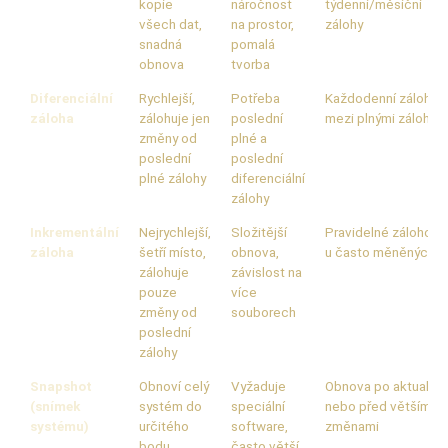
kopie
náročnost
týdenní/měsíční
všech dat,
na prostor,
zálohy
snadná
pomalá
obnova
tvorba
Diferenciální
Rychlejší,
Potřeba
Každodenní zálohy
záloha
zálohuje jen
poslední
mezi plnými záloham
změny od
plné a
poslední
poslední
plné zálohy
diferenciální
zálohy
Inkrementální
Nejrychlejší,
Složitější
Pravidelné zálohová
záloha
šetří místo,
obnova,
u často měněných d
zálohuje
závislost na
pouze
více
změny od
souborech
poslední
zálohy
Snapshot
Obnoví celý
Vyžaduje
Obnova po aktualiza
(snímek
systém do
speciální
nebo před většími
systému)
určitého
software,
změnami
bodu
často větší