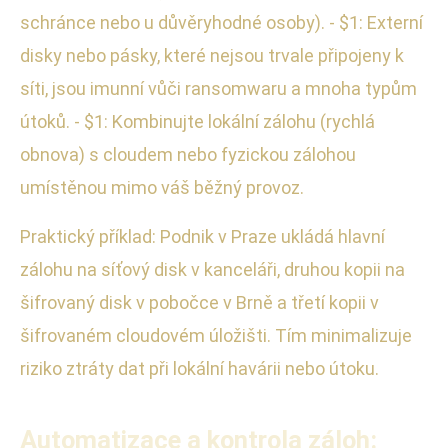
schránce nebo u důvěryhodné osoby). - $1: Externí
disky nebo pásky, které nejsou trvale připojeny k
síti, jsou imunní vůči ransomwaru a mnoha typům
útoků. - $1: Kombinujte lokální zálohu (rychlá
obnova) s cloudem nebo fyzickou zálohou
umístěnou mimo váš běžný provoz.
Praktický příklad: Podnik v Praze ukládá hlavní
zálohu na síťový disk v kanceláři, druhou kopii na
šifrovaný disk v pobočce v Brně a třetí kopii v
šifrovaném cloudovém úložišti. Tím minimalizuje
riziko ztráty dat při lokální havárii nebo útoku.
Automatizace a kontrola záloh: