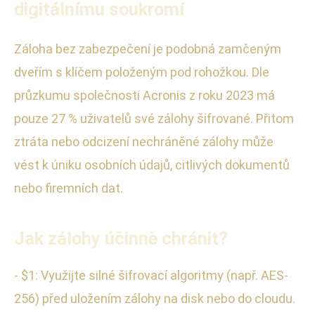
digitálnímu soukromí
Záloha bez zabezpečení je podobná zamčeným
dveřím s klíčem položeným pod rohožkou. Dle
průzkumu společnosti Acronis z roku 2023 má
pouze 27 % uživatelů své zálohy šifrované. Přitom
ztráta nebo odcizení nechráněné zálohy může
vést k úniku osobních údajů, citlivých dokumentů
nebo firemních dat.
Jak zálohy účinně chránit?
- $1: Využijte silné šifrovací algoritmy (např. AES-
256) před uložením zálohy na disk nebo do cloudu.