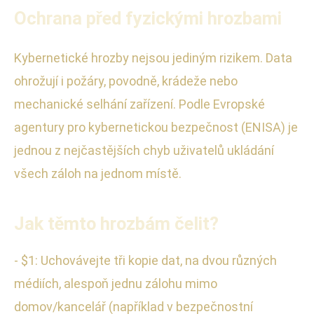
Ochrana před fyzickými hrozbami
Kybernetické hrozby nejsou jediným rizikem. Data
ohrožují i požáry, povodně, krádeže nebo
mechanické selhání zařízení. Podle Evropské
agentury pro kybernetickou bezpečnost (ENISA) je
jednou z nejčastějších chyb uživatelů ukládání
všech záloh na jednom místě.
Jak těmto hrozbám čelit?
- $1: Uchovávejte tři kopie dat, na dvou různých
médiích, alespoň jednu zálohu mimo
domov/kancelář (například v bezpečnostní