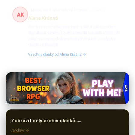
Správa dat a kybernetická ochrana
7 článků
AK
Alena Krásná
Alena se specializuje na správu dat a zabezpečení
digitálních systémů, s důrazem na ochranu osobních
údajů a prevenci kybernetických hrozeb v malých a
středních firmách.
Všechny články od Alena Krásná →
Zobrazit celý archiv článků →
/archiv/ →