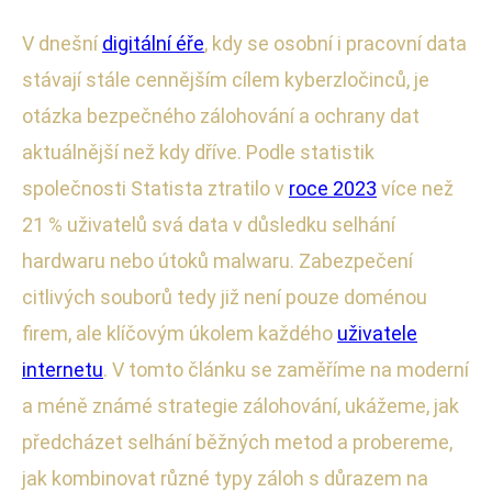
V dnešní
digitální éře
, kdy se osobní i pracovní data
stávají stále cennějším cílem kyberzločinců, je
otázka bezpečného zálohování a ochrany dat
aktuálnější než kdy dříve. Podle statistik
společnosti Statista ztratilo v
roce 2023
více než
21 % uživatelů svá data v důsledku selhání
hardwaru nebo útoků malwaru. Zabezpečení
citlivých souborů tedy již není pouze doménou
firem, ale klíčovým úkolem každého
uživatele
internetu
. V tomto článku se zaměříme na moderní
a méně známé strategie zálohování, ukážeme, jak
předcházet selhání běžných metod a probereme,
jak kombinovat různé typy záloh s důrazem na