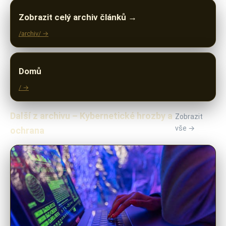
Zobrazit celý archiv článků →
/archiv/ →
Domů
/ →
Další z archivu – Kybernetické hrozby a
Zobrazit
vše →
ochrana