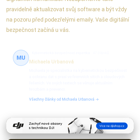
pravidelně aktualizovat svůj software a být vždy
na pozoru před podezřelými emaily. Vaše digitální
bezpečnost začíná u vás.
Kybernetická bezpečnost expertka
47 článků
MU
Michaela Urbanová
Michaela je specialistka na kybernetickou bezpečnost
a ochranu dat s praxí ve firemních sítích a cloudových
řešeních. Ve svých textech se věnuje aktuálním
hrozbám a prevenci.
Všechny články od Michaela Urbanová →