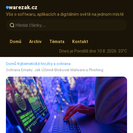
warezak.cz
Vše o softwaru, aplikacích a digitálním světě na jednom místě
Domů
Archiv
Témata
Kontakt
Dnes je Pondělí dne 10 8. 2026
· 33°C
Domů
›
Kybernetické hrozby a ochrana
›
Ochrana Emailu: Jak Účinně Blokovat Malware a Phishing