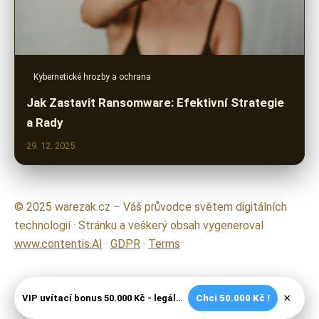
Kybernetické hrozby a ochrana
Jak Zastavit Ransomware: Efektivní Strategie
a Rady
29. 12. 2025
© 2025 warezak.cz – Váš průvodce světem digitálních
technologií · Stránku a veškerý obsah vygeneroval
www.contentis.AI
·
GDPR
·
Terms
×
VIP uvítací bonus 50.000 Kč - legální české kasíno
Chci 50.000 Kč !