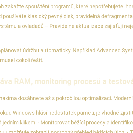
h zakažte spouštění programů, které nepotřebujete ihne
 používáte klasický pevný disk, pravidelná defragmenta
stému a ovladačů – Pravidelné aktualizace zajišťují nej
aplánovat údržbu automaticky. Například Advanced Sys
 musel cokoli řešit.
práva RAM, monitoring procesů a testov
 maxima dosáhnete až s pokročilou optimalizací. Moderní
okud Windows hlásí nedostatek paměti, je vhodné zjistit, 
AM jedním klikem. - Monitorovat běžící procesy a identifik
 umožňuje zobrazit podrobný přehled běžících úloh. -