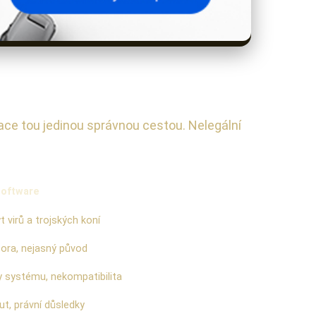
zace tou jedinou správnou cestou. Nelegální
software
t virů a trojských koní
ora, nejasný původ
 systému, nekompatibilita
t, právní důsledky