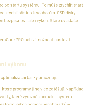
d po startu systému. To může zrychlit start
ce zrychlí přístup k souborům. SSD disky
en bezpečnost, ale i výkon. Staré ovladače
temCare PRO nabízí možnost nastavit
ání výkonu
 optimalizační balíky umožňují:
které programy ji nejvíce zatěžují. Například
ovat ty, které výrazně zpomalují systém.
 Testovat výkon pomocí benchmarků –