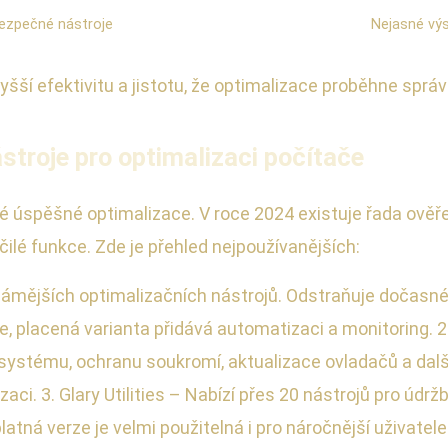
 bezpečné nástroje
Nejasné výs
vyšší efektivitu a jistotu, že optimalizace proběhne sprá
stroje pro optimalizaci počítače
 úspěšné optimalizace. V roce 2024 existuje řada ověř
očilé funkce. Zde je přehled nejpoužívanějších:
ámějších optimalizačních nástrojů. Odstraňuje dočasné s
kce, placená varianta přidává automatizaci a monitoring
 systému, ochranu soukromí, aktualizace ovladačů a další
aci. 3. Glary Utilities – Nabízí přes 20 nástrojů pro údržb
tná verze je velmi použitelná i pro náročnější uživatele