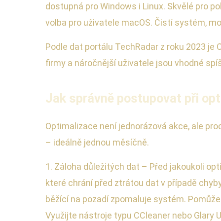
dostupná pro Windows i Linux. Skvělé pro po
volba pro uživatele macOS. Čistí systém, mo
Podle dat portálu TechRadar z roku 2023 je 
firmy a náročnější uživatele jsou vhodné spí
Jak správně postupovat při opt
Optimalizace není jednorázová akce, ale pro
– ideálně jednou měsíčně.
1. Záloha důležitých dat – Před jakoukoli op
které chrání před ztrátou dat v případě chy
běžící na pozadí zpomaluje systém. Pomůže i
Využijte nástroje typu CCleaner nebo Glary U