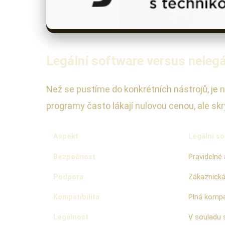
Legální software versus nelegál
Než se pustíme do konkrétních nástrojů, je n
programy často lákají nulovou cenou, ale skr
Aspekt
Legální s
Bezpečnost
Pravidelné 
Podpora
Zákaznická
Kompatibilita
Plná kompat
Legálnost
V souladu s