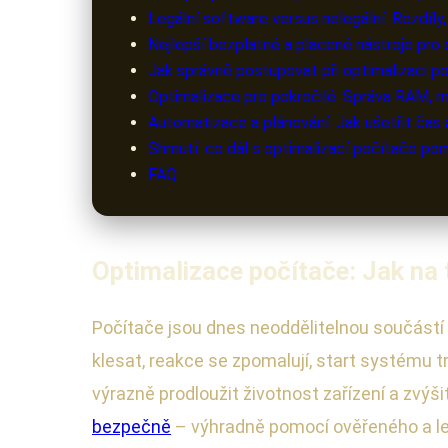
Legální software versus nelegální: Rozdíly, 
Nejlepší bezplatné a placené nástroje pro 
Jak správně postupovat při optimalizaci p
Optimalizace pro pokročilé: Správa RAM, m
Automatizace a plánování: Jak ušetřit čas
Shrnutí: co dál s optimalizací počítače po
FAQ
Optimalizace počítače: Jak na
Počítače jsou dnes neoddělitelnou součástí
klesat, reakce se zpomalují, start systému 
výrazně prodloužit životnost zařízení a zvýši
bezpečně
– výhradně pomocí ověřeného a le