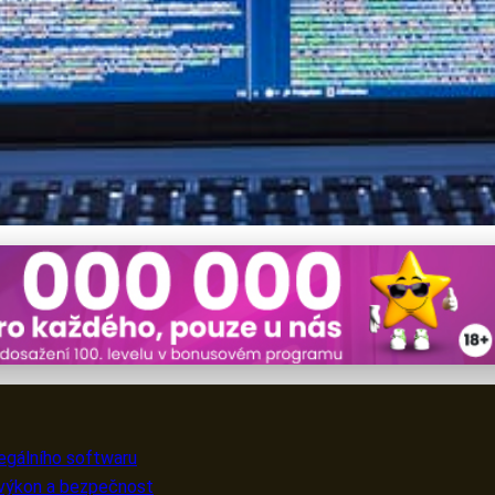
ektivně a bezpečně s legá
egálního softwaru
 výkon a bezpečnost