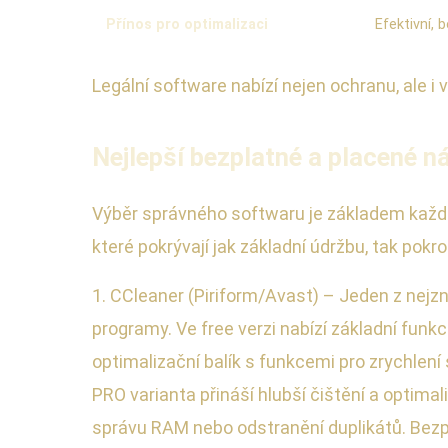
Přínos pro optimalizaci
Efektivní,
Legální software nabízí nejen ochranu, ale i 
Nejlepší bezplatné a placené ná
Výběr správného softwaru je základem každé
které pokrývají jak základní údržbu, tak pokr
1. CCleaner (Piriform/Avast) – Jeden z nejzn
programy. Ve free verzi nabízí základní fun
optimalizační balík s funkcemi pro zrychlení
PRO varianta přináší hlubší čištění a optimaliz
správu RAM nebo odstranění duplikátů. Bezpla