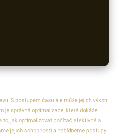
avu. S postupem času ale může jejich výkon
ím je správná optimalizace, která dokáže
 to, jak optimalizovat počítač efektivně a
náme jejich schopnosti a nabídneme postupy