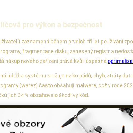
klíčová pro výkon a bezpečnost
h uživatelů zaznamená během prvních tří let používání z
rogramy, fragmentace disku, zanesený registr a nedosta
ádá nákup nového zařízení právě kvůli úspěšné
optimaliza
ná údržba systému snižuje riziko pádů, chyb, ztráty dat 
programy (warez) často obsahují malware, což v roce 202
čků jich 34 % obsahovalo škodlivý kód.