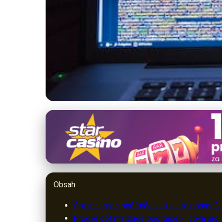
warezak.cz
Optimalizujte PC ef
26. 3. 2026
· 10 min čtení · Autor: Lenka Rosická
Obsah
Optimalizace počítače: Jak na to pomocí l
Proč je optimalizace počítače klíčová pro