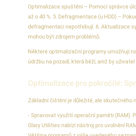
Optimalizace spuštění – Pomocí správce úlo
až o 40 %. 5. Defragmentace (u HDD) – Pokud
defragmentaci nepotřebují. 6. Aktualizace sy
mohou být zdrojem problémů.
Některé optimalizační programy umožňují n
údržbu na pozadí, která běží, aniž by uživatel
Optimalizace pro pokročilé: S
Základní čištění je důležité, ale skutečného
- Spravovat využití operační paměti (RAM). P
Glary Utilities nabízí nástroj pro uvolnění R
Většina programů z výše uvedeného seznamu