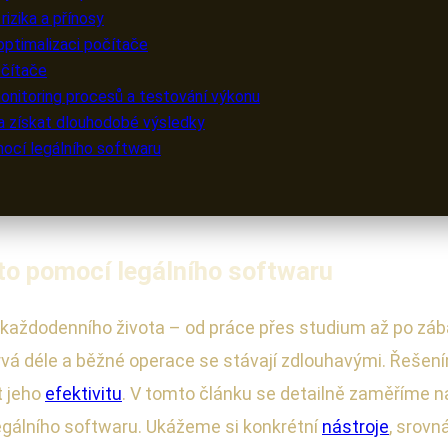
rizika a přínosy
optimalizaci počítače
očítače
onitoring procesů a testování výkonu
 a získat dlouhodobé výsledky
mocí legálního softwaru
 to pomocí legálního softwaru
 každodenního života – od práce přes studium až po záb
trvá déle a běžné operace se stávají zdlouhavými. Řešen
t jeho
efektivitu
. V tomto článku se detailně zaměříme na
gálního softwaru. Ukážeme si konkrétní
nástroje
, srov