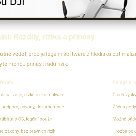
ní: Rozdíly, rizika a přínosy
utné vědět, proč je legální software z hlediska optimali
ytě mohou přinést řadu rizik:
oftware
Nelegální 
aktualizace, nízké riziko malwaru
Častý výsky
 podpora, návody, dokumentace
Žádná podp
ibilita s OS, legální použití
Možné pády
e zákony, bez právních rizik
Hrozba poku