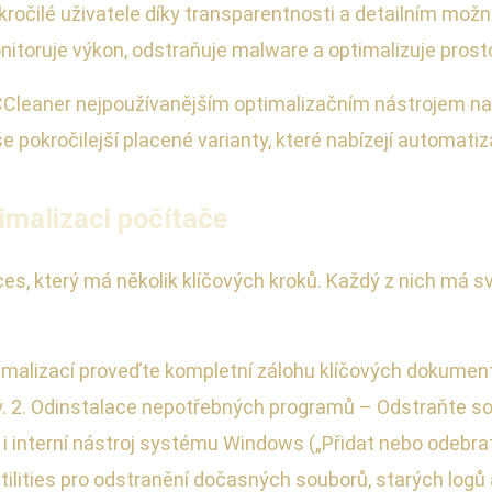
kročilé uživatele díky transparentnosti a detailním mož
nitoruje výkon, odstraňuje malware a optimalizuje prosto
CCleaner nejpoužívanějším optimalizačním nástrojem na s
še pokročilejší placené varianty, které nabízejí automati
imalizaci počítače
ces, který má několik klíčových kroků. Každý z nich má 
timalizací proveďte kompletní zálohu klíčových dokument
by. 2. Odinstalace nepotřebných programů – Odstraňte so
 interní nástroj systému Windows („Přidat nebo odebrat 
tilities pro odstranění dočasných souborů, starých logů 