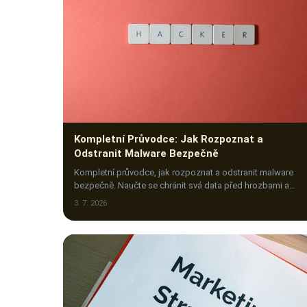
Kompletní Průvodce: Jak Rozpoznat a
Odstranit Malware Bezpečně
Kompletní průvodce, jak rozpoznat a odstranit malware
bezpečně. Naučte se chránit svá data před hrozbami a
eliminovat škodlivý software efektivně.
3. 7. 2026