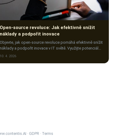
Open-source revoluce: Jak efektivně snížit
náklady a podpořit inovace
Objevte, jak open-source revoluce pomáhá efektivně snížit
náklady a podpořit inovace v IT světě. Využijte potenciál
open-source softwaru naplno!
10. 4. 2026
w.contentis.AI
·
GDPR
·
Terms