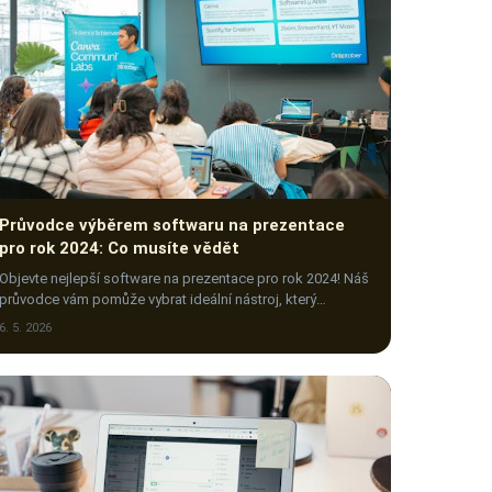
Průvodce výběrem softwaru na prezentace
pro rok 2024: Co musíte vědět
Objevte nejlepší software na prezentace pro rok 2024! Náš
průvodce vám pomůže vybrat ideální nástroj, který
zpřehlední a oživí vaše prezentace. Klikněte!
6. 5. 2026