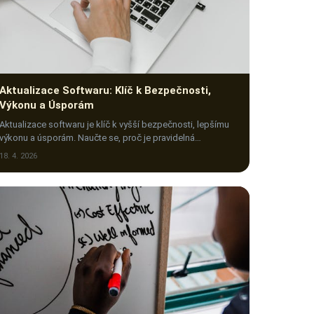
Aktualizace Softwaru: Klíč k Bezpečnosti,
Výkonu a Úsporám
Aktualizace softwaru je klíč k vyšší bezpečnosti, lepšímu
výkonu a úsporám. Naučte se, proč je pravidelná
aktualizace nezbytná pro vaše zařízení i data.
18. 4. 2026