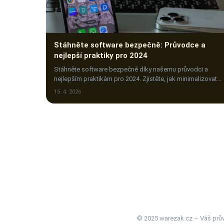
Stáhněte software bezpečně: Průvodce a
nejlepší praktiky pro 2024
Stáhněte software bezpečně díky našemu průvodci a
nejlepším praktikám pro 2024. Zjistěte, jak minimalizovat
rizika a ochránit svůj počítač před hrozbami.
15. 4. 2026
© 2025 warezak.cz – Váš prův