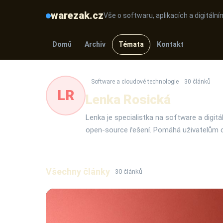
warezak.cz
Vše o softwaru, aplikacích a digitál
Domů
Archiv
Témata
Kontakt
Software a cloudové technologie
30 článků
LR
Lenka Rosická
Lenka je specialistka na software a digit
open-source řešení. Pomáhá uživatelům opt
Všechny články
30 článků