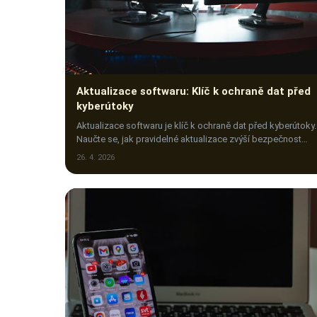
Aktualizace softwaru: Klíč k ochraně dat před
kyberútoky
Aktualizace softwaru je klíč k ochraně dat před kyberútoky.
Naučte se, jak pravidelné aktualizace zvýší bezpečnost
vašich digitálních informací.
26. 4. 2026