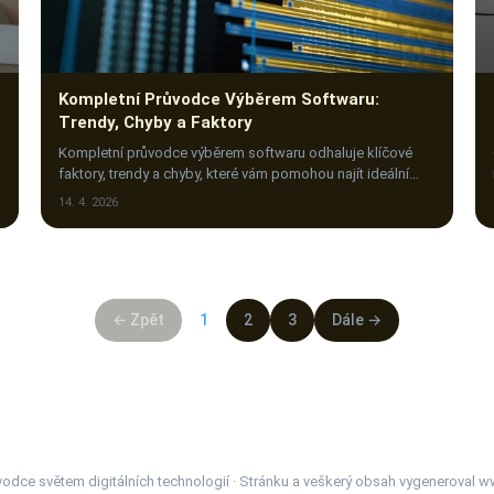
Kompletní Průvodce Výběrem Softwaru:
Trendy, Chyby a Faktory
Kompletní průvodce výběrem softwaru odhaluje klíčové
faktory, trendy a chyby, které vám pomohou najít ideální
řešení pro vaše potřeby. Klikněte a zjistěte víc!
14. 4. 2026
← Zpět
1
2
3
Dále →
odce světem digitálních technologií · Stránku a veškerý obsah vygeneroval
ww