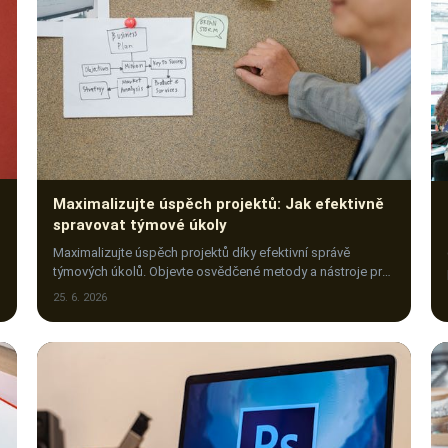
Maximalizujte úspěch projektů: Jak efektivně
spravovat týmové úkoly
Maximalizujte úspěch projektů díky efektivní správě
týmových úkolů. Objevte osvědčené metody a nástroje pro
lepší komunikaci a vyšší produktivitu.
25. 6. 2026