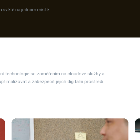
ním světě na jednom místě
ální technologie se zaměřením na cloudové služby a
imalizovat a zabezpečit jejich digitální prostředí.