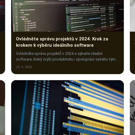
Ovládněte správu projektů v 2024: Krok za
krokem k výběru ideálního software
Ovládněte správu projektů v 2024 a vyberte ideální
software, který zvýší produktivitu i spolupráci vašeho týmu.
Přečtěte si návod krok za krokem!
23. 4. 2026