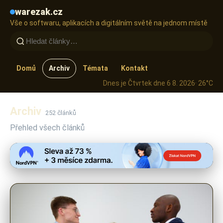
warezak.cz
Vše o softwaru, aplikacích a digitálním světě na jednom místě
Domů
Archiv
Témata
Kontakt
Dnes je Čtvrtek dne 6 8. 2026
· 26°C
Archiv
252 článků
Přehled všech článků