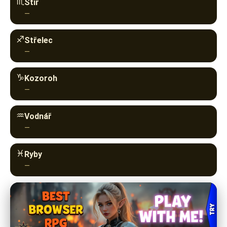
♏︎
Štír
—
♐︎
Střelec
—
♑︎
Kozoroh
—
♒︎
Vodnář
—
♓︎
Ryby
—