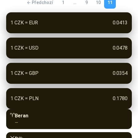
← Předchozí
1
…
9
10
11
1 CZK = EUR
0.0413
1 CZK = USD
0.0478
1 CZK = GBP
0.0354
1 CZK = PLN
0.1780
♈︎
Beran
—