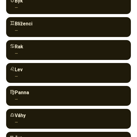
♉︎
Býk
—
♊︎
Blíženci
—
♋︎
Rak
—
♌︎
Lev
—
♍︎
Panna
—
♎︎
Váhy
—