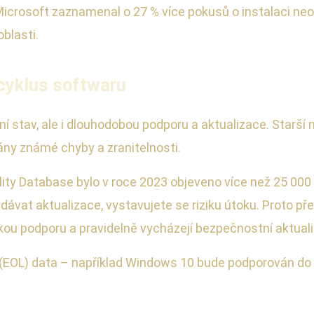
Microsoft zaznamenal o 27 % více pokusů o instalaci ne
blasti.
 cyklus softwaru
ní stav, ale i dlouhodobou podporu a aktualizace. Starš
ány známé chyby a zranitelnosti.
lity Database bylo v roce 2023 objeveno více než 25 000
ávat aktualizace, vystavujete se riziku útoku. Proto př
kou podporu a pravidelně vycházejí bezpečnostní aktual
e (EOL) data – například Windows 10 bude podporován do