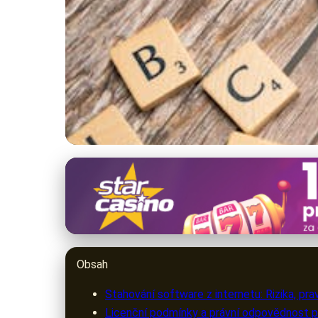
warezak.cz
Stahování Softwaru:
29. 3. 2026
· 10 min čtení · Autor: Lenka Rosická
Obsah
Stahování software z internetu: Rizika, pra
Licenční podmínky a právní odpovědnost p