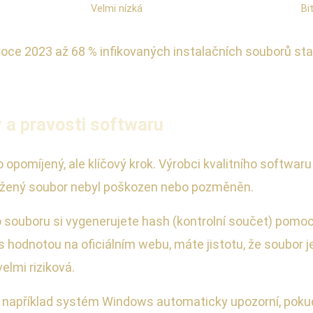
Velmi nízká
Bi
roce 2023 až 68 % infikovaných instalačních souborů staž
y a pravosti softwaru
 opomíjený, ale klíčový krok. Výrobci kvalitního softwar
tažený soubor nebyl poškozen nebo pozměněn.
o souboru si vygenerujete hash (kontrolní součet) pomo
s hodnotou na oficiálním webu, máte jistotu, že soubor 
elmi riziková.
 – například systém Windows automaticky upozorní, pokud