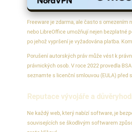
Freeware je zdarma, ale často s omezením n
nebo LibreOffice umožňují nejen bezplatné p
po jehož vypršení je vyžadována platba. Kome
Porušení autorských práv může vést k právní
právnických osob. V roce 2022 provedla BSA 
seznamte s licenční smlouvou (EULA) před s
Reputace vývojáře a důvěryhodno
Ne každý web, který nabízí software, je be
souvisejících se škodlivým softwarem způsob