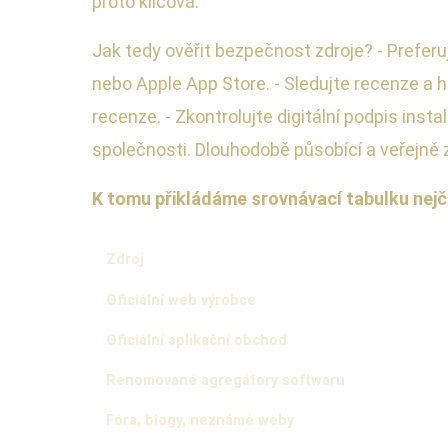
proto klíčová.
Jak tedy ověřit bezpečnost zdroje? - Prefer
nebo Apple App Store. - Sledujte recenze a 
recenze. - Zkontrolujte digitální podpis inst
společnosti. Dlouhodobě působící a veřejně 
K tomu přikládáme srovnávací tabulku nejča
Zdroj
Oficiální web výrobce
Oficiální aplikační obchod
Renomované agregátory softwaru
Fóra, blogy, neznámé weby