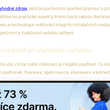
yhodné zdroje
, jaká bezpečnostní opatření přijmout a 
íme na praktické aspekty, které často nejsou dostatečn
ru a technologie ověřování integrity instalačních soubo
zpečnost a funkčnost vašeho zařízení.
povědnost při stahování softwaru
e vše, co lze volně stáhnout, je i legální používat. To vš
ích podmínek: freeware, open source, shareware a komer