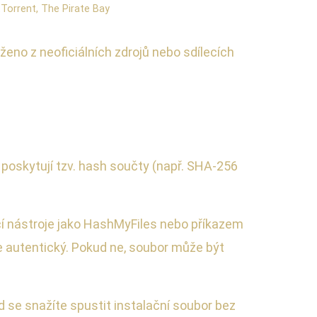
tTorrent, The Pirate Bay
eno z neoficiálních zdrojů nebo sdílecích
u poskytují tzv. hash součty (např. SHA-256
cí nástroje jako HashMyFiles nebo příkazem
je autentický. Pokud ne, soubor může být
 se snažíte spustit instalační soubor bez