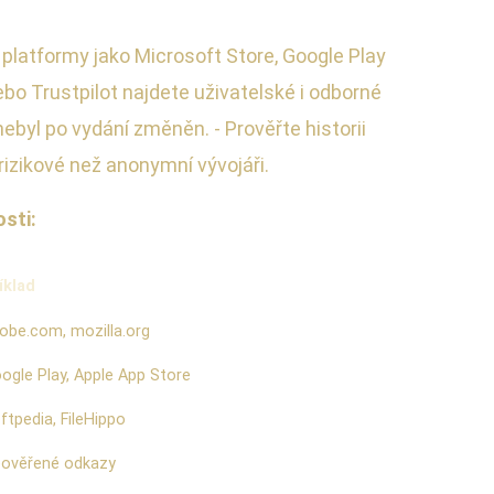
 platformy jako Microsoft Store, Google Play
bo Trustpilot najdete uživatelské i odborné
nebyl po vydání změněn. - Prověřte historii
rizikové než anonymní vývojáři.
sti:
íklad
obe.com, mozilla.org
ogle Play, Apple App Store
ftpedia, FileHippo
ověřené odkazy