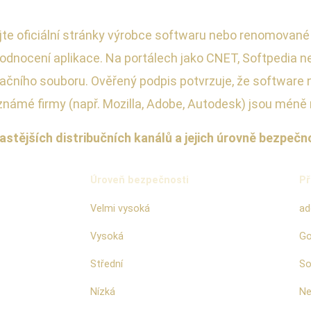
ujte oficiální stránky výrobce softwaru nebo renomované
hodnocení aplikace. Na portálech jako CNET, Softpedia ne
alačního souboru. Ověřený podpis potvrzuje, že software 
známé firmy (např. Mozilla, Adobe, Autodesk) jsou méně 
stějších distribučních kanálů a jejich úrovně bezpečno
Úroveň bezpečnosti
Př
Velmi vysoká
ad
Vysoká
Go
Střední
So
Nízká
Ne