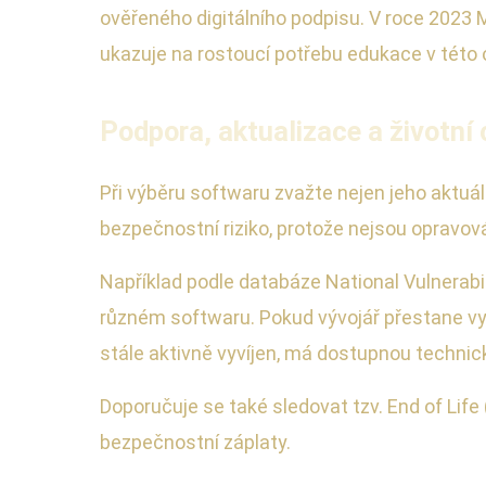
ověřeného digitálního podpisu. V roce 2023 
ukazuje na rostoucí potřebu edukace v této o
Podpora, aktualizace a životní
Při výběru softwaru zvažte nejen jeho aktuál
bezpečnostní riziko, protože nejsou opravov
Například podle databáze National Vulnerabi
různém softwaru. Pokud vývojář přestane vyd
stále aktivně vyvíjen, má dostupnou technic
Doporučuje se také sledovat tzv. End of Lif
bezpečnostní záplaty.