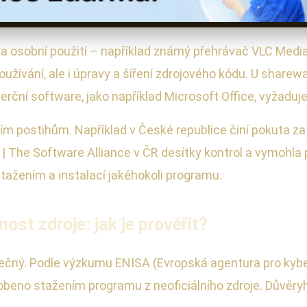
a osobní použití – například známý přehrávač VLC Medi
oužívání, ale i úpravy a šíření zdrojového kódu. U share
rční software, jako například Microsoft Office, vyžaduje 
m postihům. Například v České republice činí pokuta za 
| The Software Alliance v ČR desítky kontrol a vymohla p
tažením a instalací jakéhokoli programu.
st zdroje: jak je prověřit?
zpečný. Podle výzkumu ENISA (Evropská agentura pro kybe
eno stažením programu z neoficiálního zdroje. Důvěryho