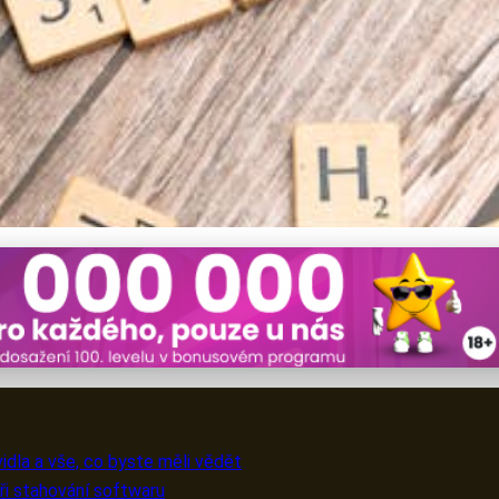
 Jak Bezpečně a Legálně Z
vidla a vše, co byste měli vědět
ři stahování softwaru