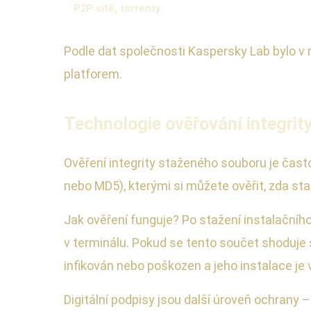
P2P sítě, torrenty
Podle dat společnosti Kaspersky Lab bylo v 
platforem.
Technologie ověřování integrit
Ověření integrity staženého souboru je často
nebo MD5), kterými si můžete ověřit, zda s
Jak ověření funguje? Po stažení instalačníh
v terminálu. Pokud se tento součet shoduje 
infikován nebo poškozen a jeho instalace je v
Digitální podpisy jsou další úroveň ochrany