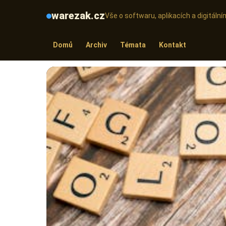
warezak.cz
Vše o softwaru, aplikacích a digitál
Domů
Archiv
Témata
Kontakt