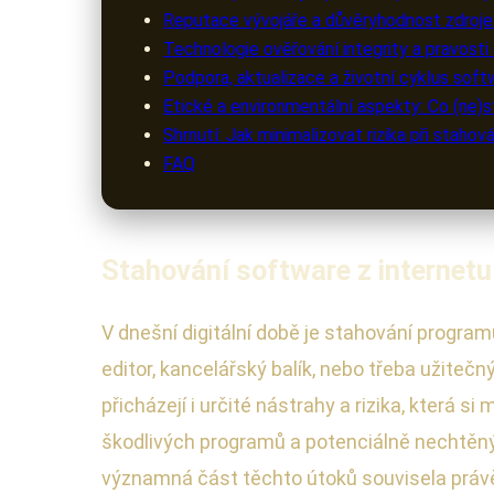
Reputace vývojáře a důvěryhodnost zdroje: 
Technologie ověřování integrity a pravosti
Podpora, aktualizace a životní cyklus soft
Etické a environmentální aspekty: Co (ne)
Shrnutí: Jak minimalizovat rizika při stahov
FAQ
Stahování software z internetu:
V dnešní digitální době je stahování program
editor, kancelářský balík, nebo třeba užitečn
přicházejí i určité nástrahy a rizika, která
škodlivých programů a potenciálně nechtěný
významná část těchto útoků souvisela práv