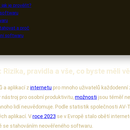
jak je prověřit?
 softwaru
waru
stahovat a proč
ání softwaru
 Rizika, pravidla a vše, co byste měli v
ů a aplikací z
internetu
pro mnoho uživatelů každodenní zá
ý nástroj pro osobní produktivitu,
možnosti
jsou téměř n
 si mnoho lidí neuvědomuje. Podle statistik společnosti 
ch aplikací. V
roce 2023
se v Evropě stalo obětí interne
ě se stahováním neověřeného softwaru.