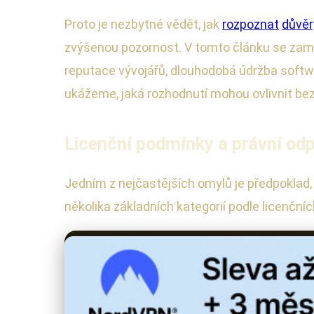
Proto je nezbytné vědět, jak
rozpoznat
důvěr
zvýšenou pozornost. V tomto článku se zaměř
reputace vývojářů, dlouhodobá údržba softwa
ukážeme, jaká rozhodnutí mohou ovlivnit be
Licenční podmínky a právní od
Jedním z nejčastějších omylů je předpoklad, ž
několika základních kategorií podle licenčn