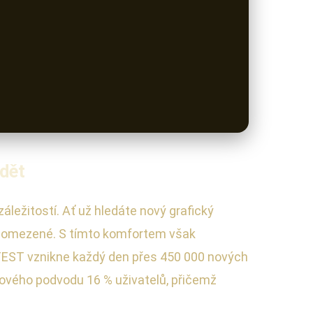
ědět
ležitostí. Ať už hledáte nový grafický
eomezené. S tímto komfortem však
AV-TEST vznikne každý den přes 450 000 nových
tového podvodu 16 % uživatelů, přičemž