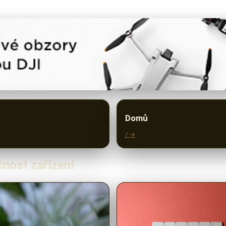
Domů
/ →
čnost zařízení