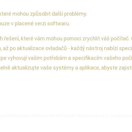
které mohou způsobit další problémy.
ze v placené verzi softwaru.
h řešení, které vám mohou pomoci zrychlit váš počítač. 
, až po aktualizace ovladačů - každý nástroj nabízí sp
ejlépe vyhovují vašim potřebám a specifikacím vašeho poč
ně aktualizujte vaše systémy a aplikace, abyste zajist
itálních zařízení a softwaru. Má zkušenosti s firemní správou IT a bezpečnos