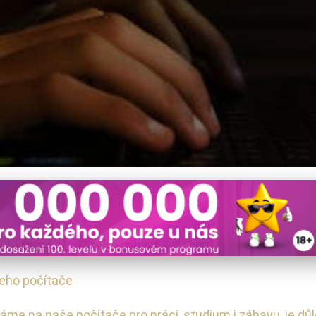
ač: Legální softwarové tipy
šeho počítače
áme na naše počítače pro práci, studium i zábavu, je důle