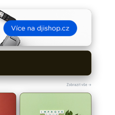
Zobrazit vše →