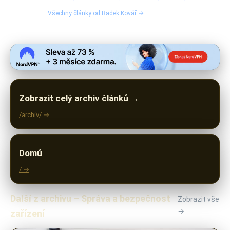
Všechny články od Radek Kovář →
Zobrazit celý archiv článků →
/archiv/ →
Domů
/ →
Další z archivu – Správa a bezpečnost
Zobrazit vše
→
zařízení