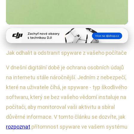
Správa a bezpečnost zařízení
Odstraňte Spyware: Účinný
Jak odhalit a odstranit spyware z vašeho počítače
Průvodce pro Ochrana Vašeho PC
V dnešní digitální době je ochrana osobních údajů
1. 1. 2026
· 4 min čtení · Autor: Radek Kovář
na internetu stále náročnější. Jedním z nebezpečí,
které na uživatele číhá, je spyware - typ škodlivého
softwaru, který se bez vašeho vědomí instaluje na
počítači, aby monitoroval vaši aktivitu a sbíral
důvěrné informace. V tomto článku se dozvíte, jak
rozpoznat
přítomnost spyware ve vašem systému