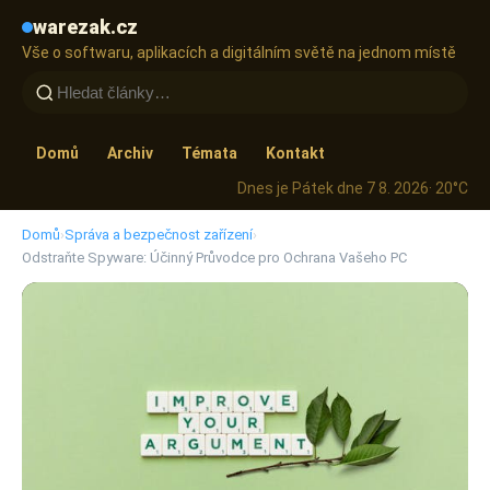
warezak.cz
Vše o softwaru, aplikacích a digitálním světě na jednom místě
Domů
Archiv
Témata
Kontakt
Dnes je Pátek dne 7 8. 2026
· 20°C
Domů
›
Správa a bezpečnost zařízení
›
Odstraňte Spyware: Účinný Průvodce pro Ochrana Vašeho PC