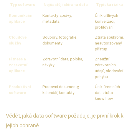
Typ softwaru
Nejčastěji sbíraná data
Typická rizika
Komunikační
Kontakty, zprávy,
Únik citlivých
aplikace
metadata
konverzací,
profilování
Cloudové
Soubory, fotografie,
Ztráta soukromí,
služby
dokumenty
neautorizovaný
přístup
Fitness a
Zdravotní data, poloha,
Zneužití
zdravotní
návyky
zdravotních
aplikace
údajů, sledování
pohybu
Produktivní
Pracovní dokumenty,
Únik firemních
software
kalendář, kontakty
dat, ztráta
know-how
Vědět, jaká data software požaduje, je první krok k
jejich ochraně.