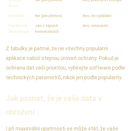
Drive
Dropbox
Ne (jen přenos)
Ano, na vyžádání
Facebook
Jen v tajných
Ano, omezeně
Messenger
konverzacích
Z tabulky je patrné, že ne všechny populární
aplikace nabízí stejnou úroveň ochrany. Pokud je
ochrana dat vaší prioritou, vybírejte software podle
technických parametrů, nikoli jen podle popularity.
Jak poznat, že je vaše data v
ohrožení
I při maximální opatrnosti se může stát, že vaše