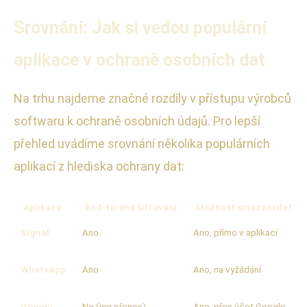
Srovnání: Jak si vedou populární
aplikace v ochraně osobních dat
Na trhu najdeme značné rozdíly v přístupu výrobců
softwaru k ochraně osobních údajů. Pro lepší
přehled uvádíme srovnání několika populárních
aplikací z hlediska ochrany dat:
Aplikace
End-to-end šifrování
Možnost smazání dat
Signal
Ano
Ano, přímo v aplikaci
WhatsApp
Ano
Ano, na vyžádání
Google
Ne (jen přenos)
Ano, přes účet Google