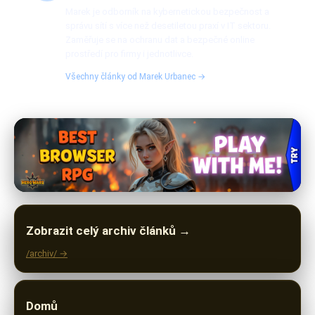
Marek je odborník na kybernetickou bezpečnost a
správu sítí s více než desetiletou praxí v IT sektoru.
Zaměřuje se na ochranu dat a bezpečné online
prostředí pro firmy i jednotlivce.
Všechny články od Marek Urbanec →
Zobrazit celý archiv článků →
/archiv/ →
Domů