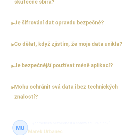
skutečně sbírá?
Je šifrování dat opravdu bezpečné?
▸
Co dělat, když zjistím, že moje data unikla?
▸
Je bezpečnější používat méně aplikací?
▸
Mohu ochránit svá data i bez technických
▸
znalostí?
Kybernetická bezpečnost a správa sítí
24 článků
MU
Marek Urbanec