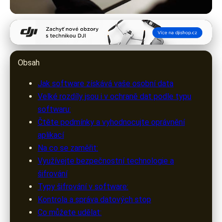
warezak.cz
Jak udržet vaše osobní data v
Obsah
bezpečí při používání softwaru
Jak software získává vaše osobní data
6. 3. 2026
· 10 min čtení · Autor: Marek Urbanec
Velké rozdíly jsou i v ochraně dat podle typu
softwaru:
Čtěte podmínky a vyhodnocujte oprávnění
aplikací
Na co se zaměřit:
Využívejte bezpečnostní technologie a
šifrování
Typy šifrování v software:
Kontrola a správa datových stop
Co můžete udělat: