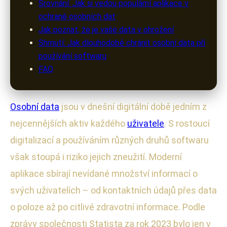
Srovnání: Jak si vedou populární aplikace v
ochraně osobních dat
Jak poznat, že je vaše data v ohrožení
Shrnutí: Jak dlouhodobě chránit osobní data při
používání softwaru
FAQ
Osobní data
jsou v dnešní digitální době jedním z
nejcennějších aktiv každého
uživatele
. S rostoucí
digitalizací a používáním různých druhů softwaru
však stoupá i riziko jejich zneužití. Moderní
aplikace sbírají nevídané množství informací o
svých uživatelích – od kontaktních údajů přes data
o poloze až po citlivé zdravotní informace. Podle
zprávy společnosti Statista za rok 2023 bylo jen v