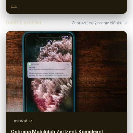
/ →
Další z archivu
Zobrazit celý archiv článků →
warezak.cz
Ochrana Mobilních Zařízení: Komplexní