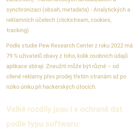
synchronizaci (obsah, metadata) - Analytických a
reklamních účelech (clickstream, cookies,
tracking)
Podle studie Pew Research Center z roku 2022 má
79 % uživatelů obavy z toho, kolik osobních údajů
aplikace sbírají. Zneužití může být různé – od
cílené reklamy přes prodej třetím stranám až po
riziko úniku při hackerských útocích.
Velké rozdíly jsou i v ochraně dat
podle typu softwaru: