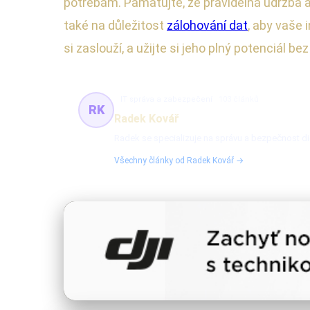
potřebám. Pamatujte, že pravidelná údržba a
také na důležitost
zálohování dat
, aby vaše 
si zaslouží, a užijte si jeho plný potenciál b
IT správa a zabezpečení
103 článků
RK
Radek Kovář
Radek se specializuje na správu a bezpečnost dig
Všechny články od Radek Kovář →