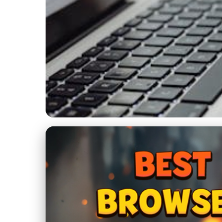
Správa a bezpečnost zařízení
Zrychlete a zabezpe
17. 9. 2025
· 4 min čtení · Autor: Radek Kovář