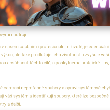
vými nástroji
li v našem osobním i profesionálním životě, je esenciální
 výkon, ale také prodlužuje jeho životnost a zvyšuje va
ou dosáhnout těchto cílů, a poskytneme praktické tipy,
eré odstraní nepotřebné soubory a opraví systémové chyb
váš systém a identifikují soubory, které lze bezpečně 
ry a další.