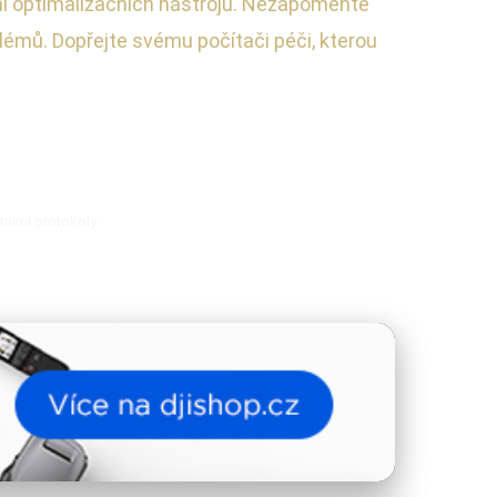
ání optimalizačních nástrojů. Nezapomeňte
blémů. Dopřejte svému počítači péči, kterou
tními protokoly.