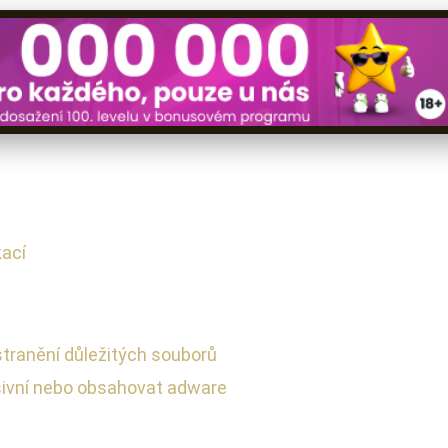
kací
stranění důležitých souborů
esivní nebo obsahovat adware