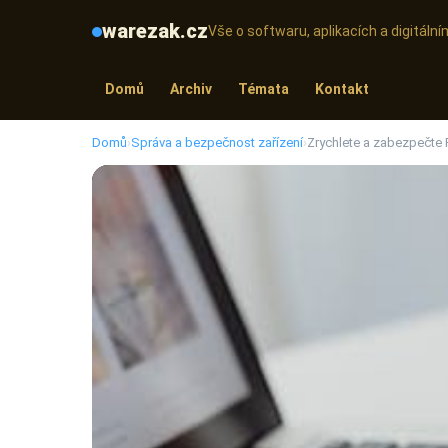
warezak.cz
Vše o softwaru, aplikacích a digitál
Domů
Archiv
Témata
Kontakt
Domů
›
Správa a bezpečnost zařízení
›
Zrychlete a zabezpečte 