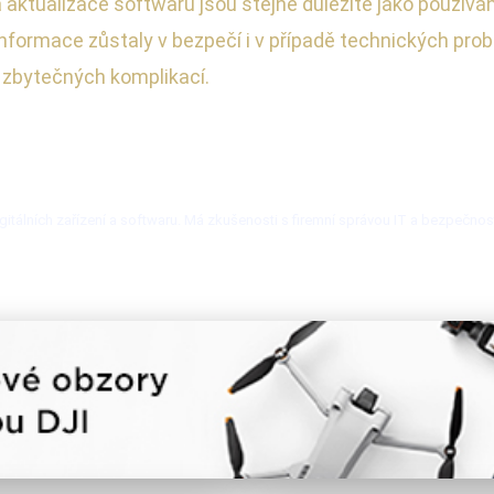
 aktualizace softwaru jsou stejně důležité jako použív
informace zůstaly v bezpečí i v případě technických pro
ez zbytečných komplikací.
itálních zařízení a softwaru. Má zkušenosti s firemní správou IT a bezpečnos