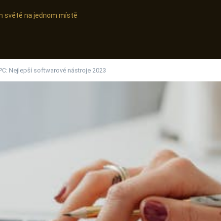
ním světě na jednom místě
PC: Nejlepší softwarové nástroje 2023