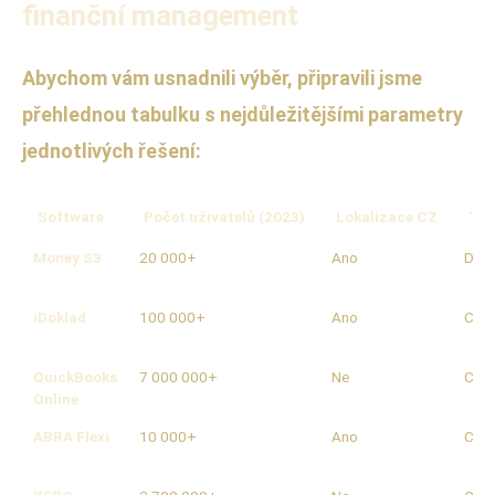
finanční management
Abychom vám usnadnili výběr, připravili jsme
přehlednou tabulku s nejdůležitějšími parametry
jednotlivých řešení:
Software
Počet uživatelů (2023)
Lokalizace CZ
Typ
Money S3
20 000+
Ano
Des
iDoklad
100 000+
Ano
Clou
QuickBooks
7 000 000+
Ne
Clou
Online
ABRA Flexi
10 000+
Ano
Clou