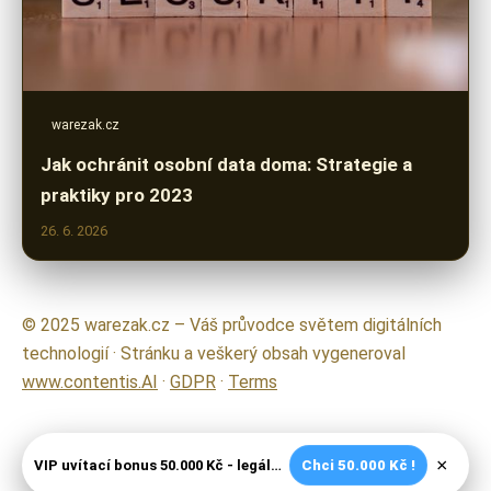
warezak.cz
Jak ochránit osobní data doma: Strategie a
praktiky pro 2023
26. 6. 2026
© 2025 warezak.cz – Váš průvodce světem digitálních
technologií · Stránku a veškerý obsah vygeneroval
www.contentis.AI
·
GDPR
·
Terms
×
VIP uvítací bonus 50.000 Kč - legální české kasíno
Chci 50.000 Kč !