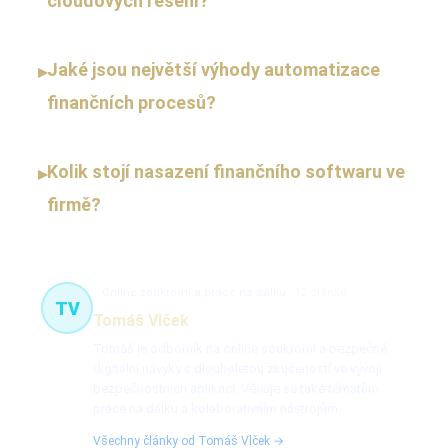
cloudových řešení?
Jaké jsou největší výhody automatizace
▸
finančních procesů?
Kolik stojí nasazení finančního softwaru ve
▸
firmě?
Online soukromí a práce na dálku
12 článků
TV
Tomáš Vlček
Tomáš je odborník na online soukromí a bezpečné
digitální návyky s dlouholetou zkušeností ve vývoji
bezpečnostních aplikací. Věnuje se také tématům
práce na dálku a kolaborativním nástrojům.
Všechny články od Tomáš Vlček →