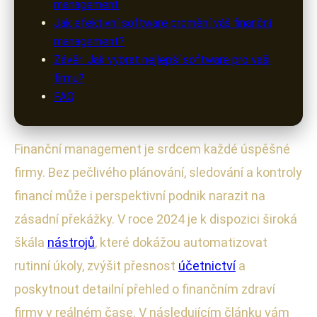
management
Jak efektivní software promění váš finanční
management?
Závěr: Jak vybrat nejlepší software pro vaši
firmu?
FAQ
Finanční management je srdcem každé úspěšné
firmy. Bez pečlivého plánování, sledování a kontroly
financí může i perspektivní podnik narazit na
zásadní překážky. V roce 2024 je k dispozici široká
škála
nástrojů
, které dokážou automatizovat
rutinní úkoly, zvýšit přesnost
účetnictví
a
poskytnout detailní přehled o finančním zdraví
firmy v reálném čase. V následujícím článku vám