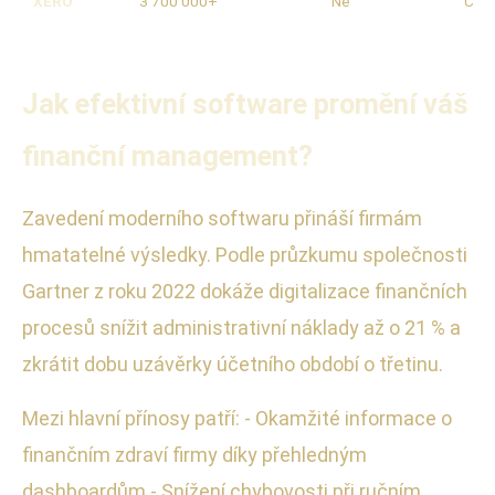
XERO
3 700 000+
Ne
Clou
Jak efektivní software promění váš
finanční management?
Zavedení moderního softwaru přináší firmám
hmatatelné výsledky. Podle průzkumu společnosti
Gartner z roku 2022 dokáže digitalizace finančních
procesů snížit administrativní náklady až o 21 % a
zkrátit dobu uzávěrky účetního období o třetinu.
Mezi hlavní přínosy patří: - Okamžité informace o
finančním zdraví firmy díky přehledným
dashboardům - Snížení chybovosti při ručním