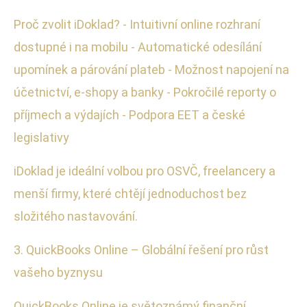
Proč zvolit iDoklad? - Intuitivní online rozhraní
dostupné i na mobilu - Automatické odesílání
upomínek a párování plateb - Možnost napojení na
účetnictví, e-shopy a banky - Pokročilé reporty o
příjmech a výdajích - Podpora EET a české
legislativy
iDoklad je ideální volbou pro OSVČ, freelancery a
menší firmy, které chtějí jednoduchost bez
složitého nastavování.
3. QuickBooks Online – Globální řešení pro růst
vašeho byznysu
QuickBooks Online je světoznámý finanční