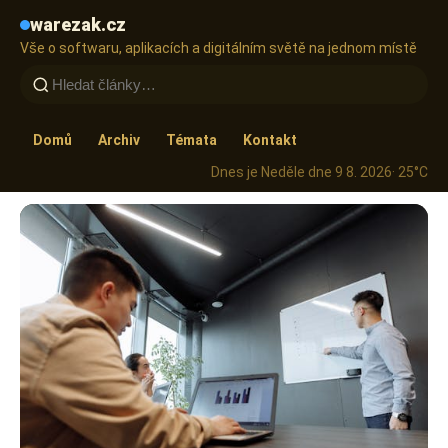
warezak.cz
Vše o softwaru, aplikacích a digitálním světě na jednom místě
Domů
Archiv
Témata
Kontakt
Dnes je Neděle dne 9 8. 2026
· 25°C