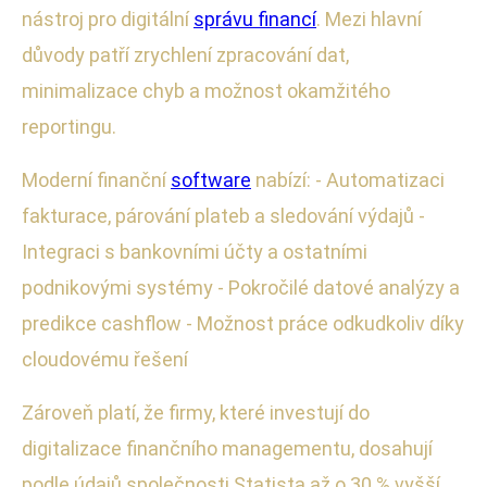
nástroj pro digitální
správu financí
. Mezi hlavní
důvody patří zrychlení zpracování dat,
minimalizace chyb a možnost okamžitého
reportingu.
Moderní finanční
software
nabízí: - Automatizaci
fakturace, párování plateb a sledování výdajů -
Integraci s bankovními účty a ostatními
podnikovými systémy - Pokročilé datové analýzy a
predikce cashflow - Možnost práce odkudkoliv díky
cloudovému řešení
Zároveň platí, že firmy, které investují do
digitalizace finančního managementu, dosahují
podle údajů společnosti Statista až o 30 % vyšší