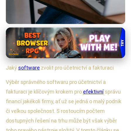
Software a aplikace
Nejlepší Software pro Účetnictví
a Fakturaci v 2023
Jaký
software
zvolit pro účetnictví a fakturaci
13. 1. 2026
· 4 min čtení · Autor: Radek Kovář
Výběr správného softwaru pro účetnictví a
fakturaci je klíčovým krokem pro
efektivní
správu
financí jakékoli firmy, ať už se jedná o malý podnik
či velkou společnost. S rostoucím počtem
dostupných řešení na trhu může být však výběr
toho pravého nástroje složitý. V tomto článku se