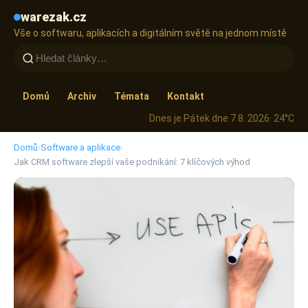
warezak.cz
Vše o softwaru, aplikacích a digitálním světě na jednom místě
Domů
Archiv
Témata
Kontakt
Dnes je Pátek dne 7 8. 2026
· 24°C
Domů
›
Software a aplikace
›
Jak CRM software zlepší vaše podnikání: 7 klíčových výhod