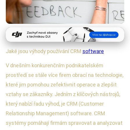
Software a aplikace
Jak CRM software zlepší vaše
Jaké jsou výhody používání CRM
software
podnikání: 7 klíčových výhod
V dnešním konkurenčním podnikatelském
22. 1. 2026
· 5 min čtení · Autor: Radek Kovář
prostředí se stále více firem obrací na technologie,
které jim pomohou zefektivnit operace a zlepšit
vztahy se zákazníky. Jedním z klíčových nástrojů,
který nabízí řadu výhod, je CRM (Customer
Relationship Management) software. CRM
systémy pomáhají firmám spravovat a analyzovat