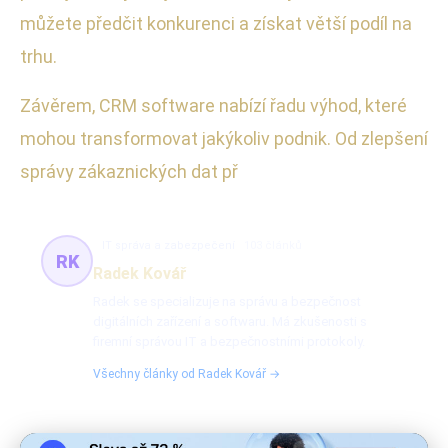
můžete předčit konkurenci a získat větší podíl na
trhu.
Závěrem, CRM software nabízí řadu výhod, které
mohou transformovat jakýkoliv podnik. Od zlepšení
správy zákaznických dat př
IT správa a zabezpečení
103 článků
RK
Radek Kovář
Radek se specializuje na správu a bezpečnost
digitálních zařízení a softwaru. Má zkušenosti s
firemní správou IT a bezpečnostními protokoly.
Všechny články od Radek Kovář →