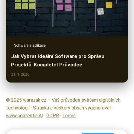
Software a aplikace
Jak Vybrat Ideální Software pro Správu
Projektů: Kompletní Průvodce
21. 1. 2026
© 2025 warezak.cz – Váš průvodce světem digitálních
technologií · Stránku a veškerý obsah vygeneroval
www.contentis.AI
·
GDPR
·
Terms