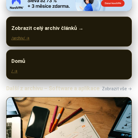
Zobrazit celý archiv článků →
/archiv/ →
Domů
/ →
Další z archivu – Software a aplikace
Zobrazit vše →