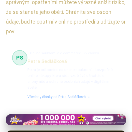
správnými opatřeními můžete výrazně snížit riziko,
že se stanete jeho obětí. Chráníte své osobní
údaje, buďte opatrní v online prostředí a udržujte si
pov
Online soukromí a e-commerce
22 článků
PS
Petra Sedláčková
Petra je odbornice na online soukromí a bezpečné
online nákupy, která ráda vzdělává uživatele o
anonymitě a ochraně osobních údajů v digitálním
světě.
Všechny články od Petra Sedláčková →