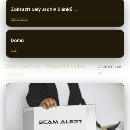
Zobrazit celý archiv článků →
/archiv/ →
Domů
/ →
Další z archivu – Bezpečné online
Zobrazit vše
→
nákupy