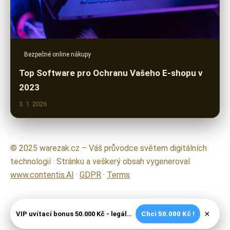
Bezpečné online nákupy
Top Software pro Ochranu Vašeho E-shopu v
2023
3. 1. 2026
© 2025 warezak.cz – Váš průvodce světem digitálních
technologií · Stránku a veškerý obsah vygeneroval
www.contentis.AI
·
GDPR
·
Terms
×
VIP uvítací bonus 50.000 Kč - legální české kasíno
Chci 50.000 Kč !