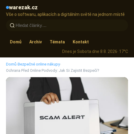
warezak.cz
Vše o softwaru, aplikacích a digitálním světě na jednom místě
Domů
Archiv
Témata
Kontakt
Dnes je Sobota dne 8 8. 2026
· 17°C
Domů
›
Bezpečné online nákupy
›
Ochrana Před Online Podvody: Jak Si Zajistit Bezpečí?