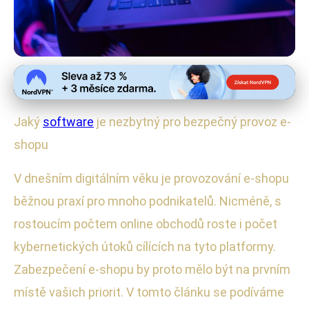
Bezpečné online nákupy
Top Software pro Ochranu
Jaký
software
je nezbytný pro bezpečný provoz e-
Vašeho E-shopu v 2023
shopu
3. 1. 2026
· 4 min čtení · Autor: Petra Sedláčková
V dnešním digitálním věku je provozování e-shopu
běžnou praxí pro mnoho podnikatelů. Nicméně, s
rostoucím počtem online obchodů roste i počet
kybernetických útoků cílících na tyto platformy.
Zabezpečení e-shopu by proto mělo být na prvním
místě vašich priorit. V tomto článku se podíváme