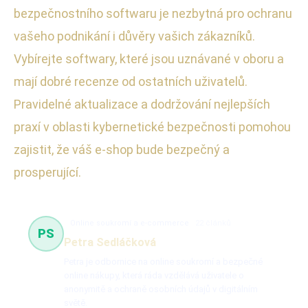
bezpečnostního softwaru je nezbytná pro ochranu
vašeho podnikání i důvěry vašich zákazníků.
Vybírejte softwary, které jsou uznávané v oboru a
mají dobré recenze od ostatních uživatelů.
Pravidelné aktualizace a dodržování nejlepších
praxí v oblasti kybernetické bezpečnosti pomohou
zajistit, že váš e-shop bude bezpečný a
prosperující.
Online soukromí a e-commerce
22 článků
PS
Petra Sedláčková
Petra je odbornice na online soukromí a bezpečné
online nákupy, která ráda vzdělává uživatele o
anonymitě a ochraně osobních údajů v digitálním
světě.