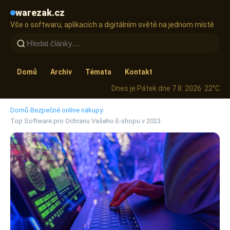
warezak.cz
Vše o softwaru, aplikacích a digitálním světě na jednom místě
Domů
Archiv
Témata
Kontakt
Dnes je Pátek dne 7 8. 2026
· 22°C
Domů
›
Bezpečné online nákupy
›
Top Software pro Ochranu Vašeho E-shopu v 2023