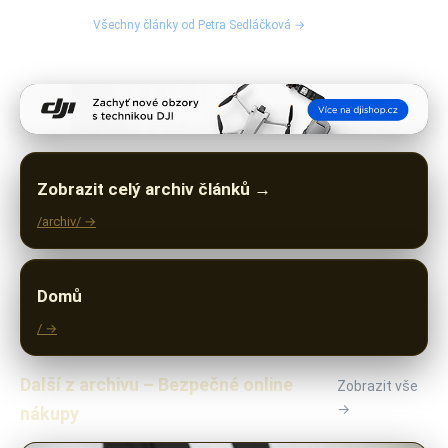
Všechny články od Petra Sedláčková →
Zobrazit celý archiv článků →
/archiv/ →
Domů
/ →
Další z archivu – Bezpečné online
Zobrazit vše
→
nákupy