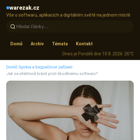
warezak.cz
Vše o softwaru, aplikacích a digitálním světě na jednom místě
Domů
Archiv
Témata
Kontakt
Dnes je Pondělí dne 10 8. 2026
· 26°C
Domů
›
Správa a bezpečnost zařízení
›
Jak se efektivně bránit proti škodlivému softwaru?