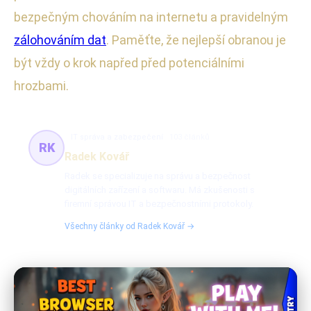
bezpečným chováním na internetu a pravidelným
zálohováním dat
. Paměťte, že nejlepší obranou je
být vždy o krok napřed před potenciálními
hrozbami.
IT správa a zabezpečení
103 článků
RK
Radek Kovář
Radek se specializuje na správu a bezpečnost
digitálních zařízení a softwaru. Má zkušenosti s
firemní správou IT a bezpečnostními protokoly.
Všechny články od Radek Kovář →