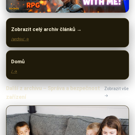
Zobrazit celý archiv článků →
/archiv/ →
Domů
/ →
Další z archivu – Správa a bezpečnost
Zobrazit vše
→
zařízení