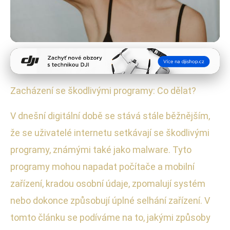
Správa a bezpečnost zařízení
Jak se efektivně bránit proti
Zacházení se škodlivými programy: Co dělat?
škodlivému softwaru?
V dnešní digitální době se stává stále běžnějším,
22. 9. 2025
· 4 min čtení · Autor: Radek Kovář
že se uživatelé internetu setkávají se škodlivými
programy, známými také jako malware. Tyto
programy mohou napadat počítače a mobilní
zařízení, kradou osobní údaje, zpomalují systém
nebo dokonce způsobují úplné selhání zařízení. V
tomto článku se podíváme na to, jakými způsoby