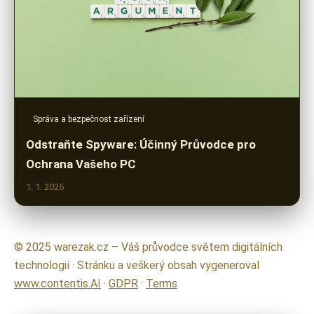
Správa a bezpečnost zařízení
Odstraňte Spyware: Účinný Průvodce pro
Ochrana Vašeho PC
1. 1. 2026
© 2025 warezak.cz – Váš průvodce světem digitálních
technologií · Stránku a veškerý obsah vygeneroval
www.contentis.AI
·
GDPR
·
Terms