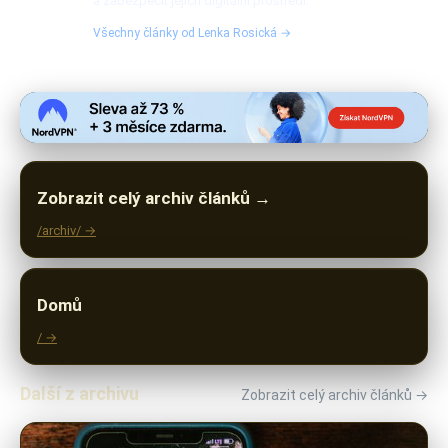
a zabezpečit jejich digitální prostředí.
Všechny články od Lenka Rosická →
Zobrazit celý archiv článků →
/archiv/ →
Domů
/ →
Další z archivu
Zobrazit celý archiv článků →