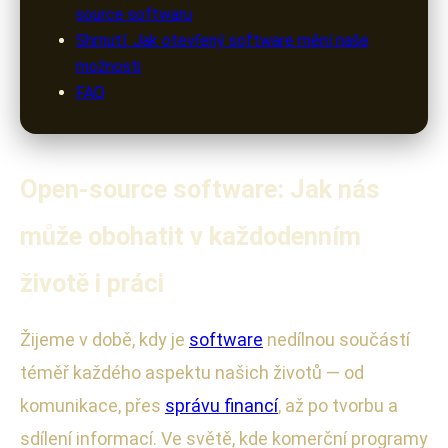
source softwaru
Shrnutí: Jak otevřený software mění naše
možnosti
FAQ
Open-source software: Jak nás
může obohatit v každodenním
životě i práci
Žijeme v době, kdy je
software
nedílnou součástí
téměř každého aspektu našich životů — od
komunikace, přes
správu financí
, až po tvorbu a
sdílení informací. Ve světě, kde komerční programy