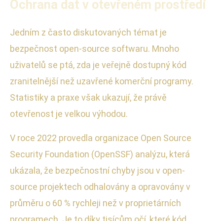
Ochrana dat v otevřeném prostředí
Jedním z často diskutovaných témat je
bezpečnost open-source softwaru. Mnoho
uživatelů se ptá, zda je veřejně dostupný kód
zranitelnější než uzavřené komerční programy.
Statistiky a praxe však ukazují, že právě
otevřenost je velkou výhodou.
V roce 2022 provedla organizace Open Source
Security Foundation (OpenSSF) analýzu, která
ukázala, že bezpečnostní chyby jsou v open-
source projektech odhalovány a opravovány v
průměru o 60 % rychleji než v proprietárních
programech. Je to díky tisícům očí, které kód