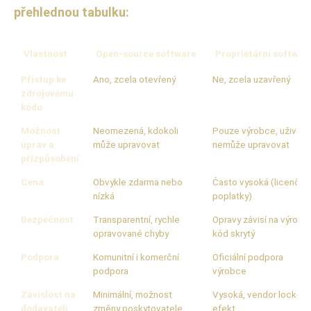
přehlednou tabulku:
Vlastnost
Open-source software
Proprietární softwar
Přístup ke
Ano, zcela otevřený
Ne, zcela uzavřený
zdrojovému
kódu
Možnost
Neomezená, kdokoli
Pouze výrobce, uživate
úprav a
může upravovat
nemůže upravovat
přizpůsobení
Cena
Obvykle zdarma nebo
Často vysoká (licenční
nízká
poplatky)
Bezpečnost
Transparentní, rychle
Opravy závisí na výrobci
opravované chyby
kód skrytý
Podpora
Komunitní i komerční
Oficiální podpora
podpora
výrobce
Závislost na
Minimální, možnost
Vysoká, vendor lock-in
dodavateli
změny poskytovatele
efekt