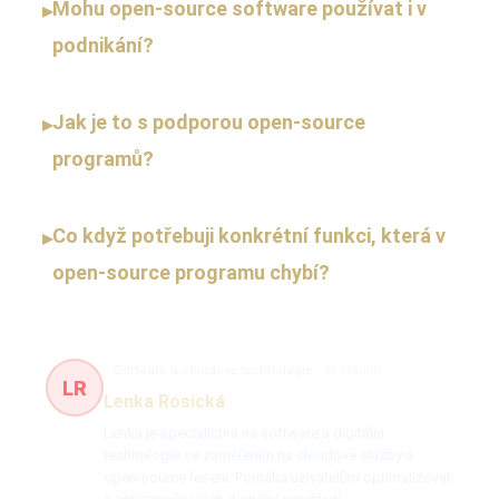
Mohu open-source software používat i v
▸
podnikání?
Jak je to s podporou open-source
▸
programů?
Co když potřebuji konkrétní funkci, která v
▸
open-source programu chybí?
Software a cloudové technologie
30 článků
LR
Lenka Rosická
Lenka je specialistka na software a digitální
technologie se zaměřením na cloudové služby a
open-source řešení. Pomáhá uživatelům optimalizovat