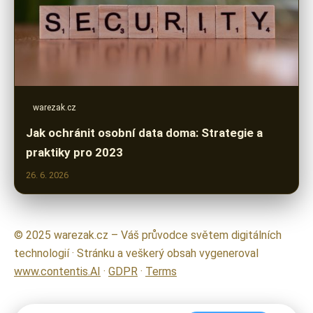
warezak.cz
Jak ochránit osobní data doma: Strategie a
praktiky pro 2023
26. 6. 2026
© 2025 warezak.cz – Váš průvodce světem digitálních
technologií · Stránku a veškerý obsah vygeneroval
www.contentis.AI
·
GDPR
·
Terms