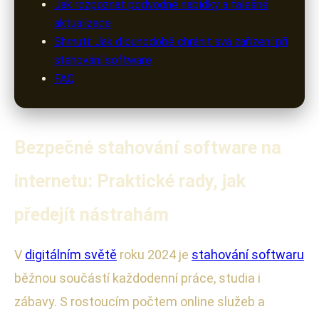
Jak rozpoznat podvodné nabídky a falešné
aktualizace
Shrnutí: Jak dlouhodobě chránit svá zařízení při
stahování software
FAQ
Bezpečné stahování software na
internetu: Praktické rady, jak
předejít nástrahám
V
digitálním světě
roku 2024 je
stahování softwaru
běžnou součástí každodenní práce, studia i
zábavy. S rostoucím počtem online služeb a