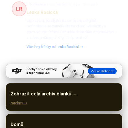
Software a cloudové technologie
30 článků
LR
Lenka Rosická
Lenka je specialistka na software a digitální
technologie se zaměřením na cloudové služby a
open-source řešení. Pomáhá uživatelům optimalizovat
a zabezpečit jejich digitální prostředí.
Všechny články od Lenka Rosická →
Zobrazit celý archiv článků →
/archiv/ →
Domů