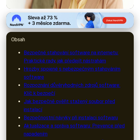
warezak.cz
Bezpečné Stahování Software:
Obsah
Jak Se Vyhnout Rizikům
Bezpečné stahování software na internetu:
12. 3. 2026
· 8 min čtení · Autor: Lenka Rosická
Praktické rady, jak předejít nástrahám
Hrozby spojené s nebezpečným stahováním
software
Rozpoznání důvěryhodných zdrojů software:
Klíč k bezpečí
Jak bezpečně ověřit stažený soubor před
instalací
Bezpečnostní návyky při instalaci softwaru
Aktualizace a správa softwaru: Prevence před
napadením