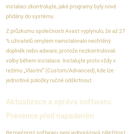
instalaci zkontrolujte, jaké programy byly nově
přidány do systému
Z průzkumu společnosti Avast vyplynulo, že až 27
% uživatelů omylem nainstalovalo nechtěný
doplněk nebo adware, protože nezkontrolovali
volby během instalace. Instalujte proto vždy v
režimu „Vlastní“ (Custom/Advanced), kde lze
jednotlivé položky ručně odškrtnout.
Aktualizace a správa softwaru:
Prevence před napadením
Bezpečnost softwaru není jednorázová záležitost.