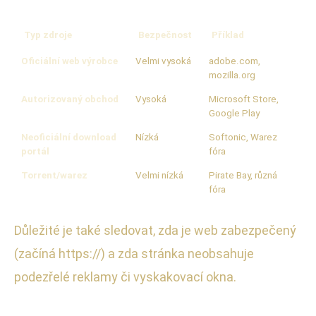
Typ zdroje
Bezpečnost
Příklad
Oficiální web výrobce
Velmi vysoká
adobe.com,
mozilla.org
Autorizovaný obchod
Vysoká
Microsoft Store,
Google Play
Neoficiální download
Nízká
Softonic, Warez
portál
fóra
Torrent/warez
Velmi nízká
Pirate Bay, různá
fóra
Důležité je také sledovat, zda je web zabezpečený
(začíná https://) a zda stránka neobsahuje
podezřelé reklamy či vyskakovací okna.