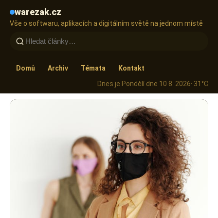
warezak.cz
Vše o softwaru, aplikacích a digitálním světě na jednom místě
Domů
Archiv
Témata
Kontakt
Dnes je Pondělí dne 10 8. 2026
· 31°C