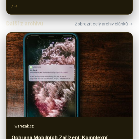
/ →
Další z archivu
Zobrazit celý archiv článků →
warezak.cz
Ochrana Mobilních Zařízení: Komplexní