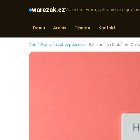
warezak.cz
Vše o softwaru, aplikacích a digitál
Domů
Archiv
Témata
Kontakt
Domů
›
Správa a zabezpečení sítí
›
8 Zásadních Kroků pro Ochr