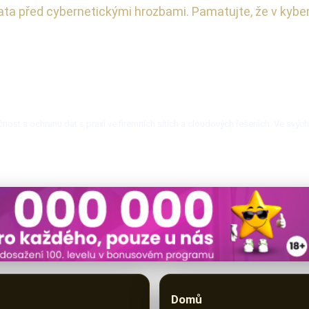
data před cybernetickými hrozbami. Pamatujte, že v kyber
nost a ochranu dat s praxí ve firemních sítích a cloudových řešeních. Ve svýc
Domů