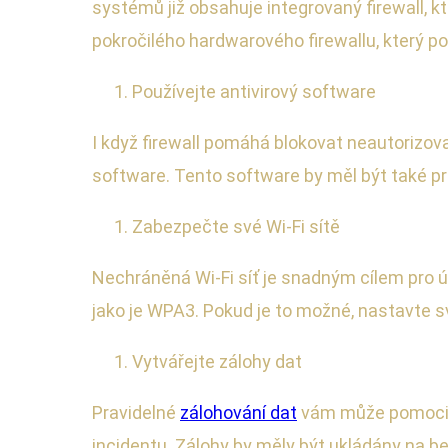
systémů již obsahuje integrovaný firewall, 
pokročilého hardwarového firewallu, který po
Používejte antivirový software
I když firewall pomáhá blokovat neautorizovan
software. Tento software by měl být také pr
Zabezpečte své Wi-Fi sítě
Nechráněná Wi-Fi síť je snadným cílem pro ú
jako je WPA3. Pokud je to možné, nastavte svo
Vytvářejte zálohy dat
Pravidelné
zálohování dat
vám může pomoc
incidentu. Zálohy by měly být ukládány na be