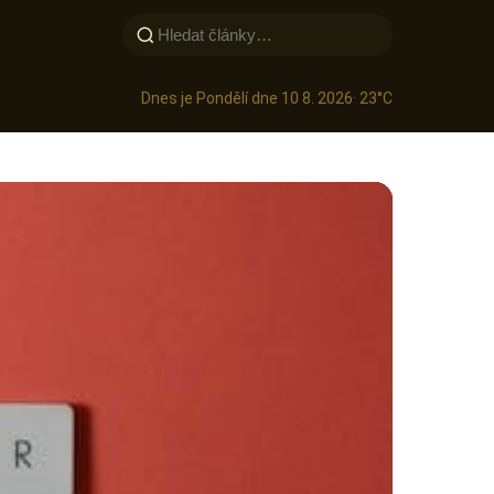
Dnes je Pondělí dne 10 8. 2026
· 23°C