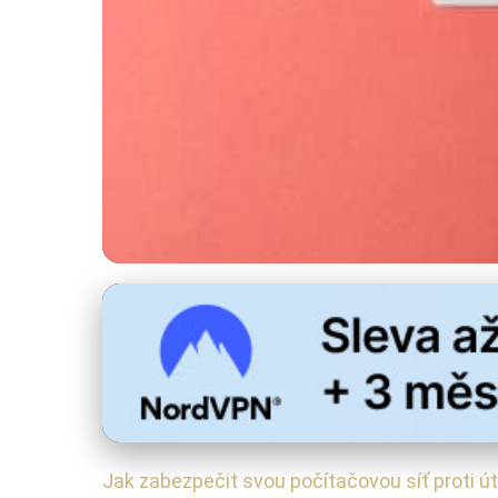
Správa a zabezpečení sítí
8 Zásadních Kroků p
11. 2. 2026
· 4 min čtení · Autor: Michaela Urbanová
Jak zabezpečit svou počítačovou síť proti 