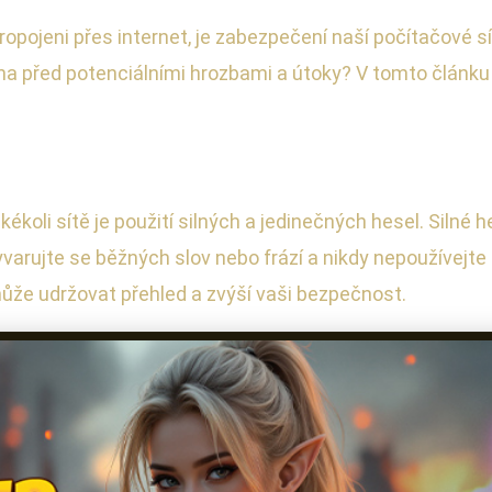
propojeni přes internet, je zabezpečení naší počítačové s
áněna před potenciálními hrozbami a útoky? V tomto článku
.
koli sítě je použití silných a jedinečných hesel. Silné
yvarujte se běžných slov nebo frází a nikdy nepoužívejte 
ůže udržovat přehled a zvýší vaši bezpečnost.