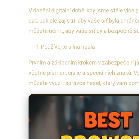
V dnešní digitální době, kdy jsme stále více 
dat. Jak ale zajistit, aby vaše síť byla chr
můžete učinit, aby vaše síť byla bezpečnější
Používejte silná hesla
Prvním a základním krokem v zabezpečení jaké
včetně písmen, číslic a speciálních znaků. V
můžete využít správce hesel, který vám pom