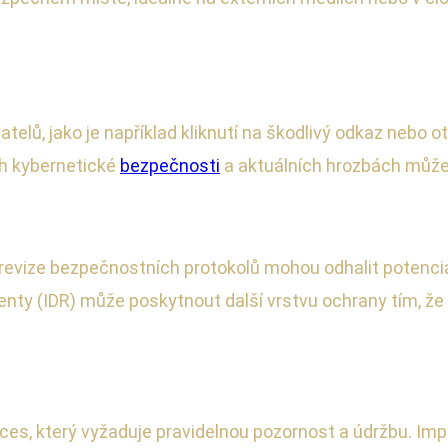
lů, jako je například kliknutí na škodlivý odkaz nebo ot
ch kybernetické
bezpečnosti
a aktuálních hrozbách může 
evize bezpečnostních protokolů mohou odhalit potenciáln
denty (IDR) může poskytnout další vrstvu ochrany tím, že 
oces, který vyžaduje pravidelnou pozornost a údržbu. 