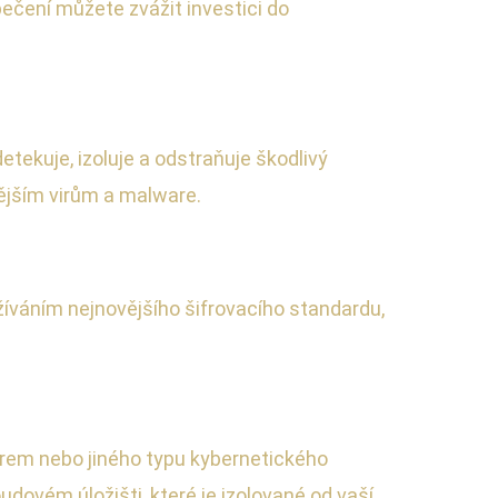
ečení můžete zvážit investici do
etekuje, izoluje a odstraňuje škodlivý
vějším virům a malware.
žíváním nejnovějšího šifrovacího standardu,
rem nebo jiného typu kybernetického
dovém úložišti, které je izolované od vaší