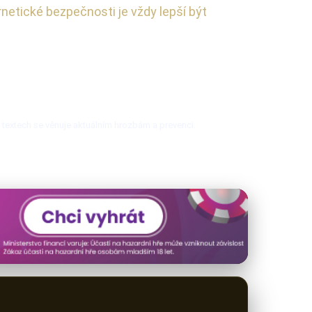
netické bezpečnosti je vždy lepší být
h textech se věnuje aktuálním hrozbám a prevenci.