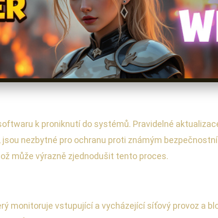
softwaru k proniknutí do systémů. Pravidelné aktualiza
ní, jsou nezbytné pro ochranu proti známým bezpečnost
což může výrazně zjednodušit tento proces.
 který monitoruje vstupující a vycházející síťový provoz a