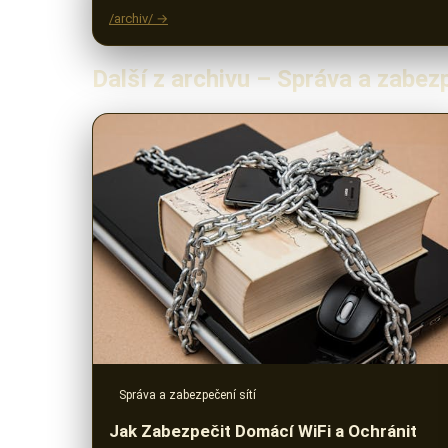
/archiv/ →
Další z archivu – Správa a zabezp
Správa a zabezpečení sítí
Jak Zabezpečit Domácí WiFi a Ochránit