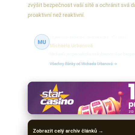
zvýšit bezpečnost vaší sítě a ochránit svá 
proaktivní než reaktivní.
Kybernetická bezpečnost expertka
47 článků
MU
Michaela Urbanová
Michaela je specialistka na kybernetickou bezpeč
Všechny články od Michaela Urbanová →
Zobrazit celý archiv článků →