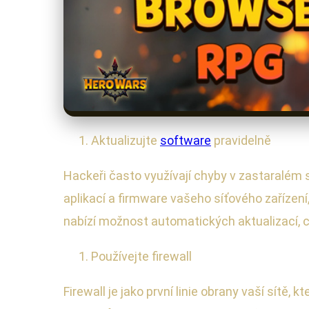
Aktualizujte
software
pravidelně
Hackeři často využívají chyby v zastaralém 
aplikací a firmware vašeho síťového zaříze
nabízí možnost automatických aktualizací, 
Používejte firewall
Firewall je jako první linie obrany vaší sítě,