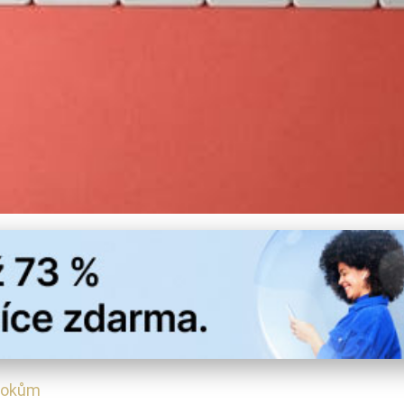
ro Ochrana Vaší Počítačov
útokům