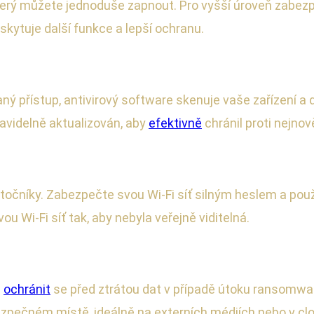
který můžete jednoduše zapnout. Pro vyšší úroveň zabezp
skytuje další funkce a lepší ochranu.
ý přístup, antivirový software skenuje vaše zařízení a d
avidelně aktualizován, aby
efektivně
chránil proti nejno
točníky. Zabezpečte svou Wi-Fi síť silným heslem a pou
u Wi-Fi síť tak, aby nebyla veřejně viditelná.
i
ochránit
se před ztrátou dat v případě útoku ransomwa
zpečném místě, ideálně na externích médiích nebo v clou