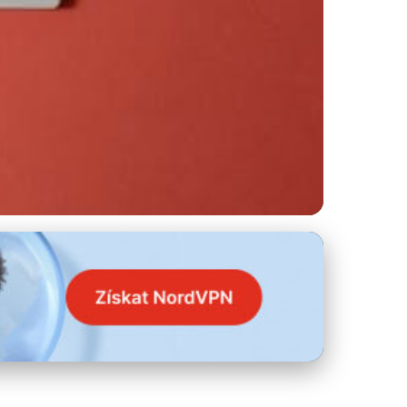
é Sítě Před Útoky