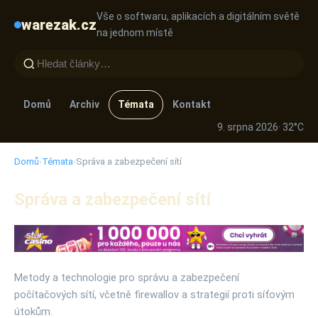
Vše o softwaru, aplikacích a digitálním světě
warezak.cz
na jednom místě
Domů
Archiv
Témata
Kontakt
9. srpna 2026
· 32°C
Domů
›
Témata
›
Správa a zabezpečení sítí
Správa a zabezpečení sítí
Metody a technologie pro správu a zabezpečení
počítačových sítí, včetně firewallov a strategií proti síťovým
útokům.