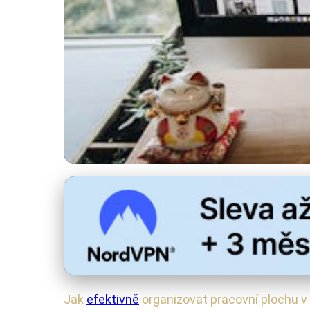
Správa a bezpečnost zařízení
Zlepšete Produktivi
28. 6. 2025
· 4 min čtení · Autor: Radek Kovář
Jak
efektivně
organizovat pracovní plochu v