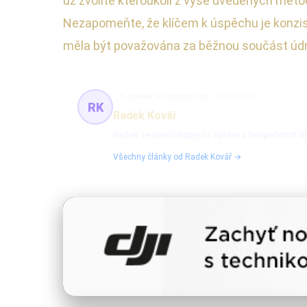
už zvolíte kteroukoli z výše uvedených metod
Nezapomeňte, že klíčem k úspěchu je konzis
měla být považována za běžnou součást údrž
IT správa a zabezpečení
103 článků
RK
Radek Kovář
Radek se specializuje na správu a bezpečnost dig
Všechny články od Radek Kovář →