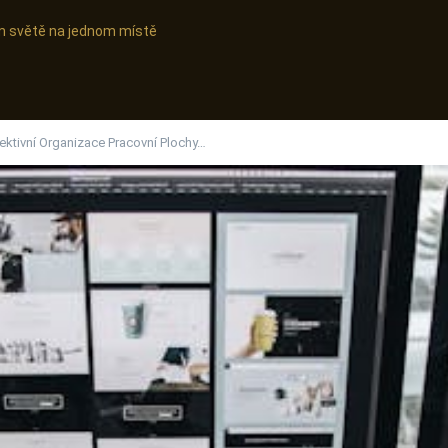
ním světě na jednom místě
fektivní Organizace Pracovní Plochy…