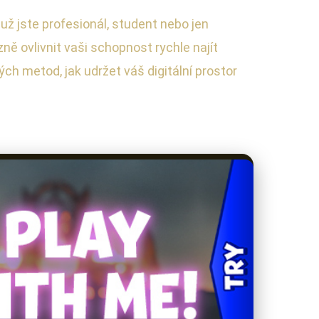
 už jste profesionál, student nebo jen
ě ovlivnit vaši schopnost rychle najít
h metod, jak udržet váš digitální prostor