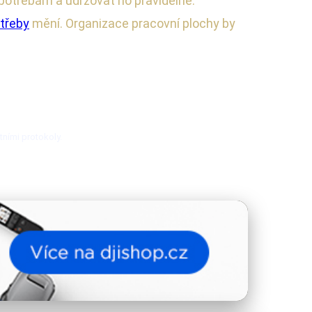
 potřebám a udržovat ho pravidelně.
třeby
mění. Organizace pracovní plochy by
tními protokoly.