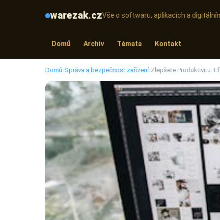
warezak.cz
Vše o softwaru, aplikacích a digitál
Domů
Archiv
Témata
Kontakt
Domů
›
Správa a bezpečnost zařízení
›
Zlepšete Produktivitu: E