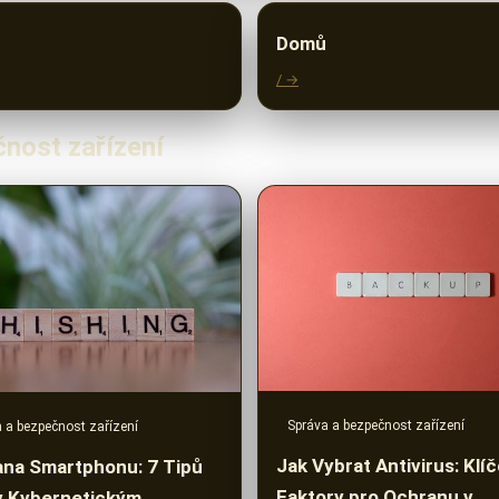
Domů
/ →
čnost zařízení
Správa a bezpečnost zařízení
 a bezpečnost zařízení
Jak Vybrat Antivirus: Klí
na Smartphonu: 7 Tipů
Faktory pro Ochranu v
v Kybernetickým