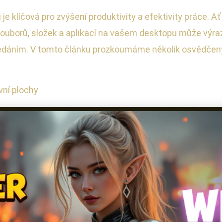
e klíčová pro zvýšení produktivity a efektivity práce. Ať
souborů, složek a aplikací na vašem desktopu může výrazn
ledáním. V tomto článku prozkoumáme několik osvědčenýc
vní plochy