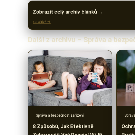
Zobrazit celý archiv článků →
/archiv/ →
Další z archivu – Správa a bezpe
Správa a bezpečnost zařízení
Správa
8 Způsobů, Jak Efektivně
Ochra
Zabezpečit Váš Domácí Wi-Fi
Proti