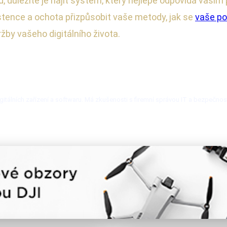
, důležité je najít systém, který nejlépe odpovídá vašim
tence a ochota přizpůsobit vaše metody, jak se
vaše po
by vašeho digitálního života.
itálních zařízení a softwaru. Má zkušenosti s firemní správou IT a bezpečnos