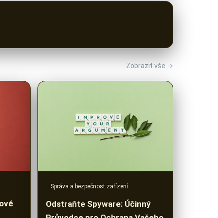
Zobrazit vše →
Správa a bezpečnost zařízení
čové
Odstraňte Spyware: Účinný
Průvodce pro Ochrana Vašeho