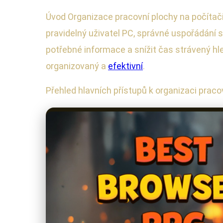
Úvod Organizace pracovní plochy na počítači j
pravidelný uživatel PC, správné uspořádání 
potřebné informace a snížit čas strávený h
organizovaný a
efektivní
.
Přehled hlavních přístupů k organizaci praco