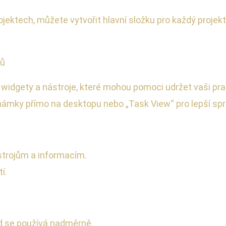
rojektech, můžete vytvořit hlavní složku pro každý projek
jů
widgety a nástroje, které mohou pomoci udržet vaši pra
ámky přímo na desktopu nebo „Task View“ pro lepší správ
strojům a informacím.
í.
ud se používá nadměrně.