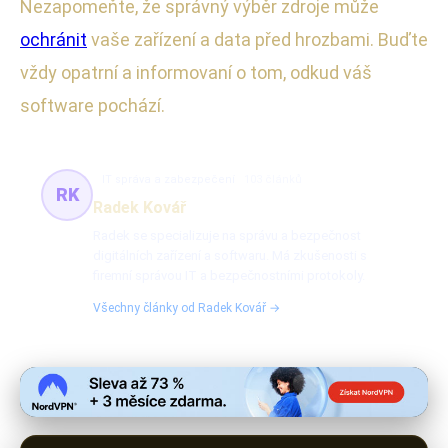
Nezapomeňte, že správný výběr zdroje může
ochránit
vaše zařízení a data před hrozbami. Buďte
vždy opatrní a informovaní o tom, odkud váš
software pochází.
IT správa a zabezpečení
103 článků
RK
Radek Kovář
Radek se specializuje na správu a bezpečnost
digitálních zařízení a softwaru. Má zkušenosti s
firemní správou IT a bezpečnostními protokoly.
Všechny články od Radek Kovář →