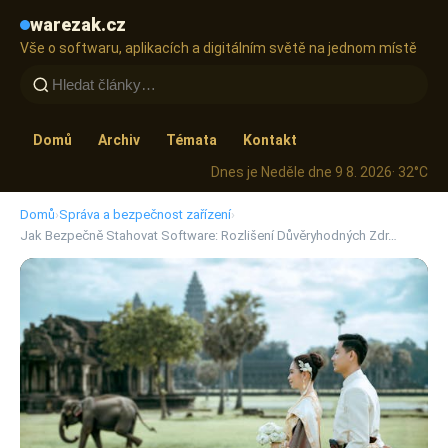
warezak.cz
Vše o softwaru, aplikacích a digitálním světě na jednom místě
Domů
Archiv
Témata
Kontakt
Dnes je Neděle dne 9 8. 2026
· 32°C
Domů
›
Správa a bezpečnost zařízení
›
Jak Bezpečně Stahovat Software: Rozlišení Důvěryhodných Zdr…