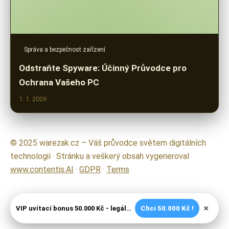
Správa a bezpečnost zařízení
Odstraňte Spyware: Účinný Průvodce pro
Ochrana Vašeho PC
1. 1. 2026
© 2025 warezak.cz – Váš průvodce světem digitálních
technologií · Stránku a veškerý obsah vygeneroval
www.contentis.AI
·
GDPR
·
Terms
×
VIP uvítací bonus 50.000 Kč - legální české kasíno
Chci 50.000 Kč !