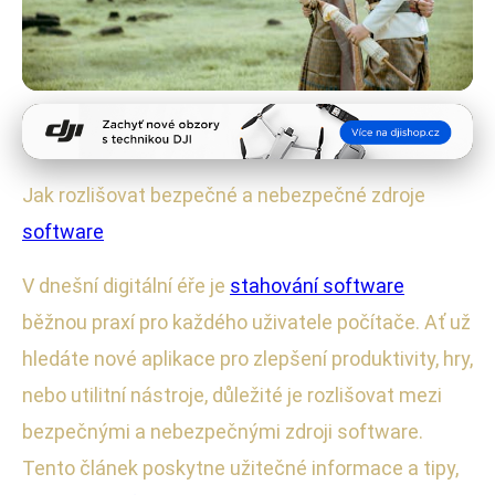
Správa a bezpečnost zařízení
Jak Bezpečně Stahovat Software:
Jak rozlišovat bezpečné a nebezpečné zdroje
Rozlišení Důvěryhodných Zdrojů
software
18. 9. 2025
· 4 min čtení · Autor: Radek Kovář
V dnešní digitální éře je
stahování software
běžnou praxí pro každého uživatele počítače. Ať už
hledáte nové aplikace pro zlepšení produktivity, hry,
nebo utilitní nástroje, důležité je rozlišovat mezi
bezpečnými a nebezpečnými zdroji software.
Tento článek poskytne užitečné informace a tipy,