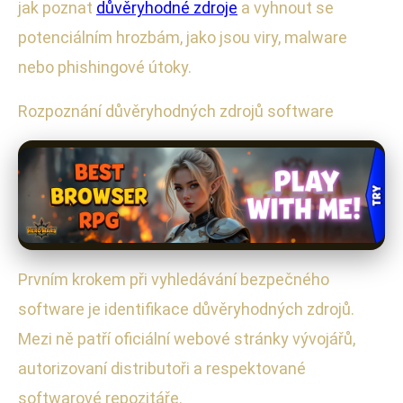
jak poznat
důvěryhodné zdroje
a vyhnout se
potenciálním hrozbám, jako jsou viry, malware
nebo phishingové útoky.
Rozpoznání důvěryhodných zdrojů software
Prvním krokem při vyhledávání bezpečného
software je identifikace důvěryhodných zdrojů.
Mezi ně patří oficiální webové stránky vývojářů,
autorizovaní distributoři a respektované
softwarové repozitáře.