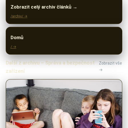
Zobrazit celý archiv článků →
/archiv/ →
Domů
/ →
Další z archivu – Správa a bezpečnost
Zobrazit vše
→
zařízení