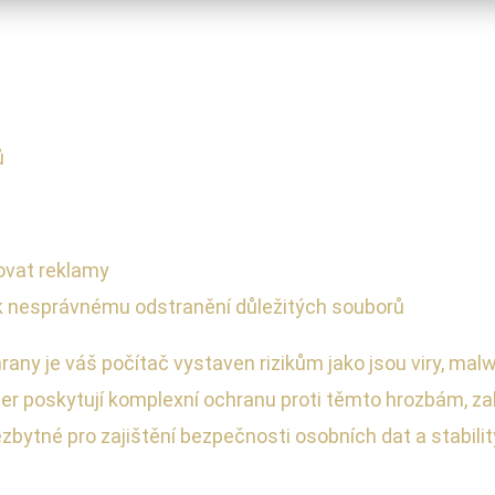
ů
ovat reklamy
 nesprávnému odstranění důležitých souborů
hrany je váš počítač vystaven rizikům jako jsou viry, mal
er poskytují komplexní ochranu proti těmto hrozbám, zah
ezbytné pro zajištění bezpečnosti osobních dat a stabili