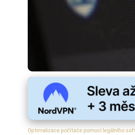
Správa a bezpečnost zařízení
Zrychlete a Zabezpe
5. 9. 2025
· 4 min čtení · Autor: Radek Kovář
Optimalizace počítače pomocí legálního so