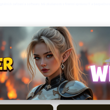
itálních zařízení a softwaru. Má zkušenosti s firemní správou IT a bezpečnos