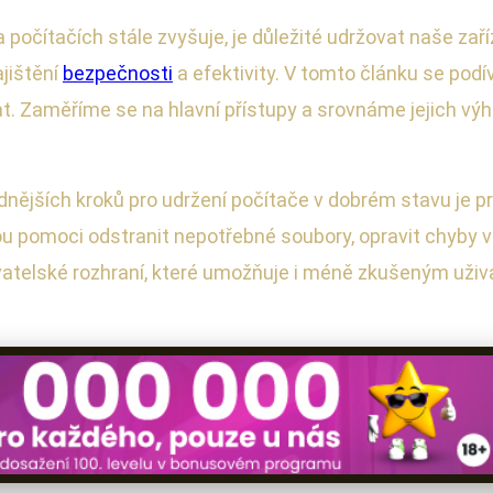
 počítačích stále zvyšuje, je důležité udržovat naše zař
ajištění
bezpečnosti
a efektivity. V tomto článku se po
vat. Zaměříme se na hlavní přístupy a srovnáme jejich 
nějších kroků pro udržení počítače v dobrém stavu je p
omoci odstranit nepotřebné soubory, opravit chyby v 
vatelské rozhraní, které umožňuje i méně zkušeným uživ