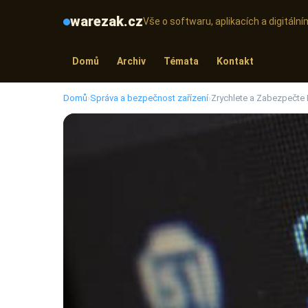
warezak.cz
Vše o softwaru, aplikacích a digitál
Domů
Archiv
Témata
Kontakt
Domů
›
Správa a bezpečnost zařízení
›
Zrychlete a Zabezpečte 