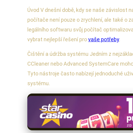
Úvod V dnešní době, kdy se naše závislost na
počítače není pouze o zrychlení, ale také o z
legálního softwaru svůj počítač optimalizo
vybrat nejlepší řešení pro
vaše potřeby
.
Čištění a údržba systému Jedním z nejzáklad
CCleaner nebo Advanced SystemCare mohou p
Tyto nástroje často nabízejí jednoduché uži
systému.