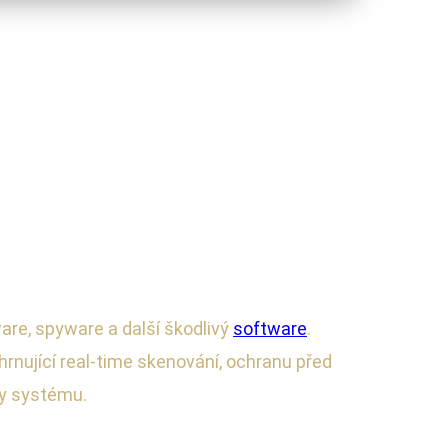
ware, spyware a další škodlivý
software
.
rnující real-time skenování, ochranu před
ty systému.