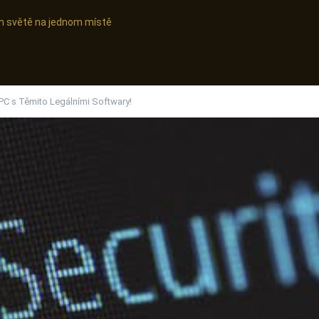
ním světě na jednom místě
PC s Těmito Legálními Softwary!