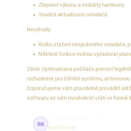
Zlepšení výkonu a stability hardwaru
Snadná aktualizace ovladačů
Nevýhody:
Riziko stažení nesprávného ovladače, 
Některé funkce mohou vyžadovat place
Závěr Optimalizace počítače pomocí legálníh
rozhodnete pro čištění systému, antivirovou 
Doporučujeme vám pravidelně provádět údrž
softwaru se vám mnohokrát vrátí ve formě l
IT správa a zabezpečení
103 článků
RK
Radek Kovář