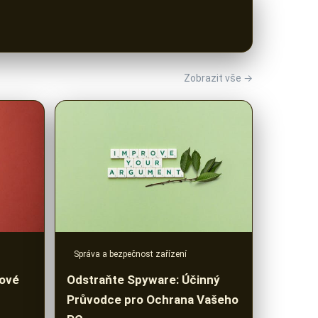
Zobrazit vše →
Správa a bezpečnost zařízení
čové
Odstraňte Spyware: Účinný
Průvodce pro Ochrana Vašeho