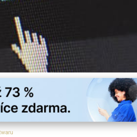
čte PC s Těmito Legálními
ftwaru