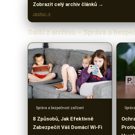
Zobrazit celý archiv článků →
/archiv/ →
Další z archivu – Správa a bezpe
Správa a bezpečnost zařízení
Správa
8 Způsobů, Jak Efektivně
Ochra
Zabezpečit Váš Domácí Wi-Fi
Proti