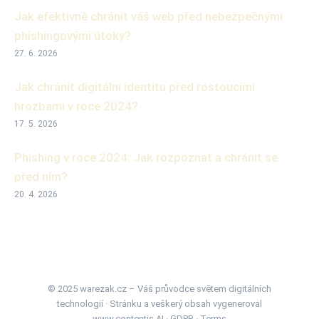
Jak efektivně chránit váš web před nebezpečnými
phishingovými útoky?
27. 6. 2026
Jak chránit digitální identitu před rostoucími
hrozbami v roce 2024?
17. 5. 2026
Phishing v roce 2024: Jak rozpoznat a chránit se
před ním?
20. 4. 2026
© 2025 warezak.cz – Váš průvodce světem digitálních
technologií · Stránku a veškerý obsah vygeneroval
www.contentis.AI
·
GDPR
·
Terms