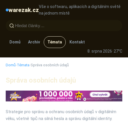
Vše o softwaru, aplikacích a digitálním světě
warezak.cz
na jednom místě
Domů
Archiv
Témata
Kontakt
8. srpna 2026
· 27°C
Domů
›
Témata
›
Správa osobních údajů
Správa osobních údajů
Strategie pro správu a ochranu osobních údajů v digitálním
věku, včetně tipů na silná hesla a správu digitální identity.