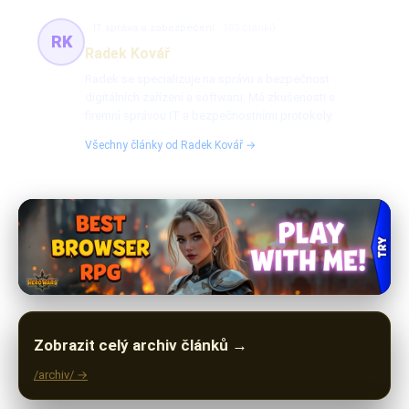
IT správa a zabezpečení
103 článků
RK
Radek Kovář
Radek se specializuje na správu a bezpečnost
digitálních zařízení a softwaru. Má zkušenosti s
firemní správou IT a bezpečnostními protokoly.
Všechny články od Radek Kovář →
Zobrazit celý archiv článků →
/archiv/ →