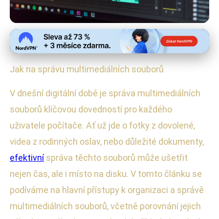
Správa a bezpečnost zařízení
Správa multimediálních souborů:
Jak na správu multimediálních souborů
Efektivní metody a nástroje 2023
V dnešní digitální době je správa multimediálních
25. 6. 2025
· 4 min čtení · Autor: Radek Kovář
souborů klíčovou dovedností pro každého
uživatele počítače. Ať už jde o fotky z dovolené,
videa z rodinných oslav, nebo důležité dokumenty,
efektivní
správa těchto souborů může ušetřit
nejen čas, ale i místo na disku. V tomto článku se
podíváme na hlavní přístupy k organizaci a správě
multimediálních souborů, včetně porovnání jejich