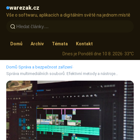
warezak.cz
Vše o softwaru, aplikacích a digitálním světě na jednom místě
Domů
Archiv
Témata
Kontakt
Dnes je Pondělí dne 10 8. 2026
· 33°C
Domů
›
Správa a bezpečnost zařízení
›
Správa multimediálních souborů: Efektivní metody a nástroje…