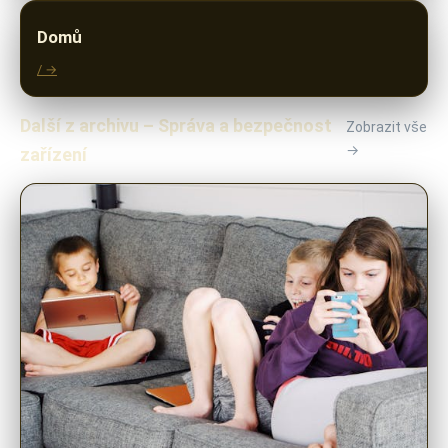
Domů
/ →
Další z archivu – Správa a bezpečnost
Zobrazit vše
→
zařízení