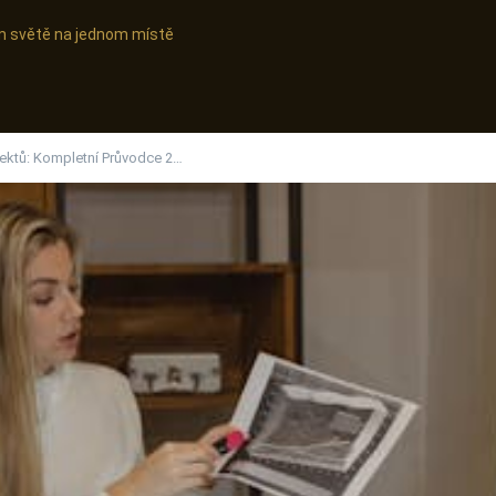
ním světě na jednom místě
jektů: Kompletní Průvodce 2…