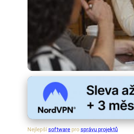
Software a aplikace
Nejlepší Software p
22. 8. 2025
· 4 min čtení · Autor: Radek Kovář
Nejlepší
software
pro
správu projektů