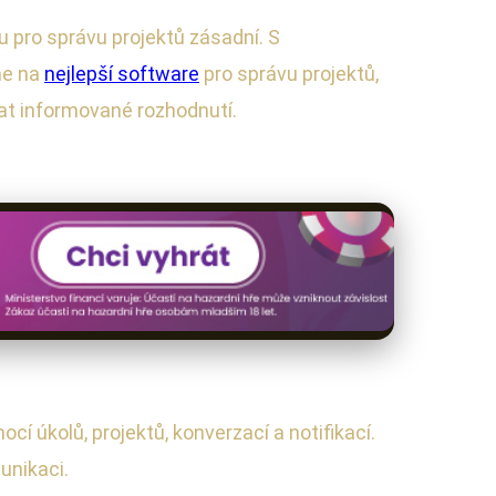
u pro správu projektů zásadní. S
me na
nejlepší software
pro správu projektů,
at informované rozhodnutí.
í úkolů, projektů, konverzací a notifikací.
munikaci.