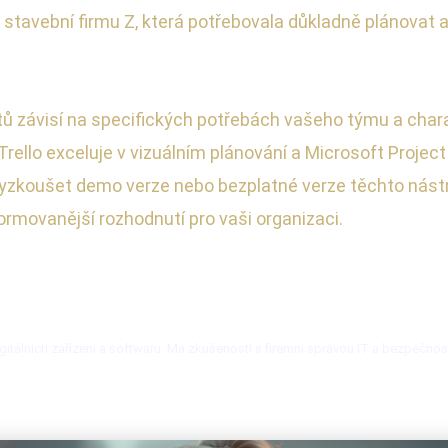
u stavební firmu Z, která potřebovala důkladně plánovat
ů závisí na specifických potřebách vašeho týmu a charakt
 Trello exceluje v vizuálním plánování a Microsoft Project 
ušet demo verze nebo bezplatné verze těchto nástrojů,
nformovanější rozhodnutí pro vaši organizaci.
itálních zařízení a softwaru. Má zkušenosti s firemní správou IT a bezpečnos