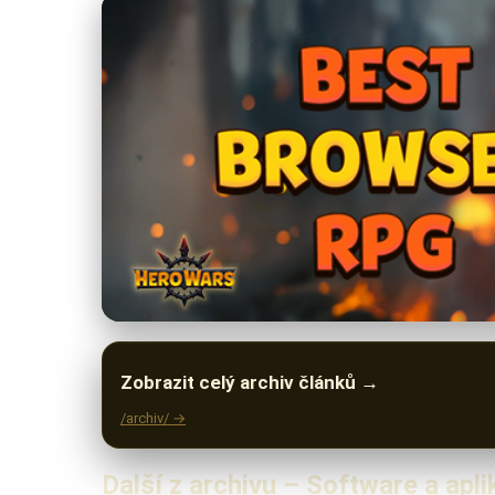
Zobrazit celý archiv článků →
/archiv/ →
Další z archivu – Software a apl