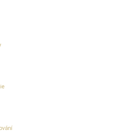
y
ie
ování