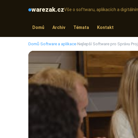
warezak.cz
Vše o softwaru, aplikacích a digitál
Domů
Archiv
Témata
Kontakt
Domů
›
Software a aplikace
›
Nejlepší Software pro Správu Pro