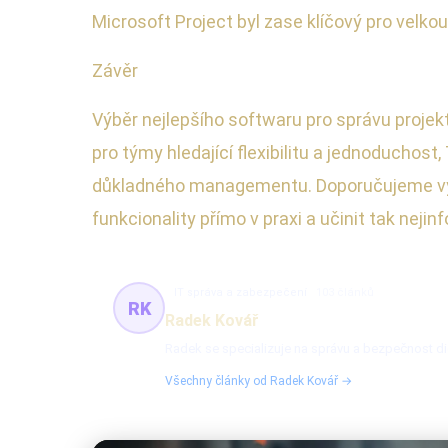
Microsoft Project byl zase klíčový pro velko
Závěr
Výběr nejlepšího softwaru pro správu projekt
pro týmy hledající flexibilitu a jednoduchost,
důkladného managementu. Doporučujeme vyzko
funkcionality přímo v praxi a učinit tak neji
IT správa a zabezpečení
103 článků
RK
Radek Kovář
Radek se specializuje na správu a bezpečnost dig
Všechny články od Radek Kovář →