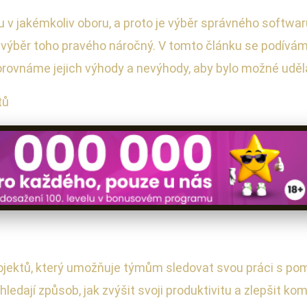
 v jakémkoliv oboru, a proto je výběr správného softwar
 výběr toho pravého náročný. V tomto článku se podívá
orovnáme jejich výhody a nevýhody, aby bylo možné uděl
tů
ojektů, který umožňuje týmům sledovat svou práci s pomoc
hledají způsob, jak zvýšit svoji produktivitu a zlepšit ko