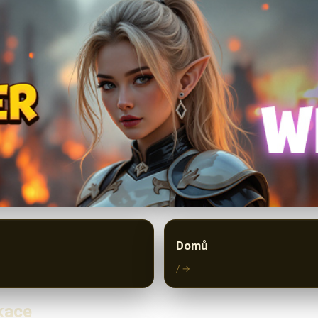
Domů
/ →
ikace