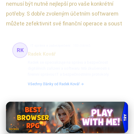
nemusí být nutně nejlepší pro vaše konkrétní
potřeby. S dobře zvoleným účetním softwarem
můžete zefektivnit své finanční operace a soust
IT správa a zabezpečení
103 článků
RK
Radek Kovář
Radek se specializuje na správu a bezpečnost
digitálních zařízení a softwaru. Má zkušenosti s
firemní správou IT a bezpečnostními protokoly.
Všechny články od Radek Kovář →