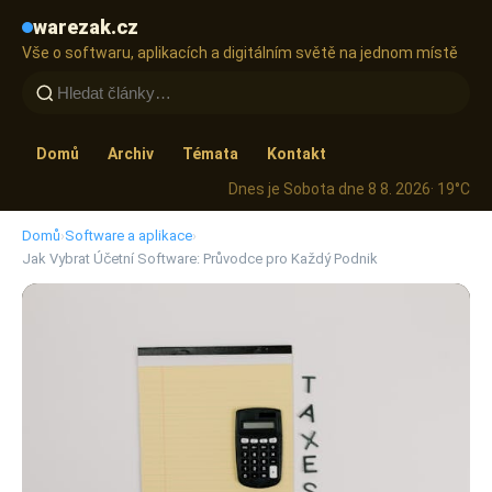
warezak.cz
Vše o softwaru, aplikacích a digitálním světě na jednom místě
Domů
Archiv
Témata
Kontakt
Dnes je Sobota dne 8 8. 2026
· 19°C
Domů
›
Software a aplikace
›
Jak Vybrat Účetní Software: Průvodce pro Každý Podnik