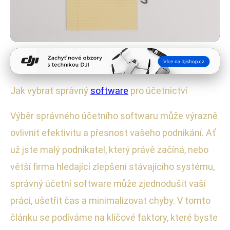
Software a aplikace
Jak Vybrat Účetní Software:
Jak vybrat správný
software
pro účetnictví
Průvodce pro Každý Podnik
Výběr správného účetního softwaru může výrazně
5. 1. 2026
· 4 min čtení · Autor: Radek Kovář
ovlivnit efektivitu a přesnost vašeho podnikání. Ať
už jste malý podnikatel, který právě začíná, nebo
větší firma hledající zlepšení stávajícího systému,
správný účetní software může zjednodušit vaši
práci, ušetřit čas a minimalizovat chyby. V tomto
článku se podíváme na klíčové faktory, které byste