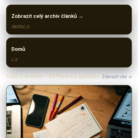
Zobrazit celý archiv článků →
/archiv/ →
Domů
/ →
Další z archivu – Software a aplikace
Zobrazit vše →