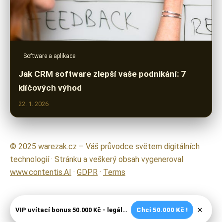
Software a aplikace
Jak CRM software zlepší vaše podnikání: 7
klíčových výhod
22. 1. 2026
© 2025 warezak.cz – Váš průvodce světem digitálních
technologií · Stránku a veškerý obsah vygeneroval
www.contentis.AI
·
GDPR
·
Terms
×
VIP uvítací bonus 50.000 Kč - legální české kasíno
Chci 50.000 Kč !