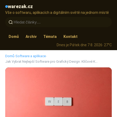
warezak.cz
Vše o softwaru, aplikacích a digitálním světě na jednom místě
Domů
Archiv
Témata
Kontakt
Dnes je Pátek dne 7 8. 2026
· 27°C
Domů
›
Software a aplikace
›
Jak Vybrat Nejlepší Software pro Grafický Design: Klíčové K…