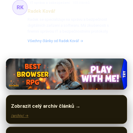
IT správa a zabezpečení
103 článků
RK
Radek Kovář
Radek se specializuje na správu a bezpečnost
digitálních zařízení a softwaru. Má zkušenosti s
firemní správou IT a bezpečnostními protokoly.
Všechny články od Radek Kovář →
Zobrazit celý archiv článků →
/archiv/ →