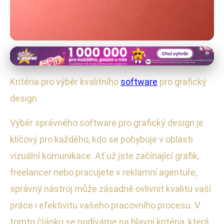
Software a aplikace
Jak Vybrat Nejlepší Software pro
Kritéria pro výběr kvalitního
software
pro grafický
Grafický Design: Klíčové Kritéria
design
12. 1. 2026
· 4 min čtení · Autor: Radek Kovář
Výběr správného software pro grafický design je
klíčový pro každého, kdo se pohybuje v oblasti
vizuální komunikace. Ať už jste začínající grafik,
freelancer nebo pracujete v reklamní agentuře,
správný nástroj může zásadně ovlivnit kvalitu vaší
práce i efektivitu vašeho pracovního procesu. V
tomto článku se podíváme na hlavní kritéria, která