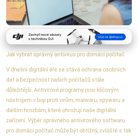
Software a aplikace
Jak vybrat nejlepší antivirus:
Jak vybrat správný antivirus pro domácí počítač
Průvodce pro domácí počítače
V dnešní digitální éře se stává ochrana osobních
20. 6. 2025
· 4 min čtení · Autor: Radek Kovář
dat a bezpečnost našich počítačů stále
důležitější. Antivirové programy jsou klíčovým
nástrojem v boji proti virům, malwaru, spywaru a
dalším hrozbám, které ohrožují naše digitální
zařízení. Výběr správného antivirového softwaru
pro domácí počítač může být obtížný, zvláště s tak