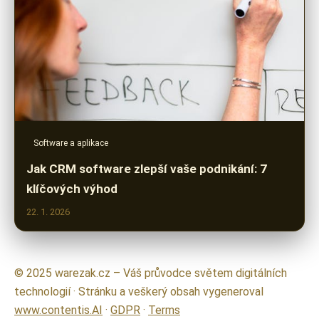
Software a aplikace
Jak CRM software zlepší vaše podnikání: 7
klíčových výhod
22. 1. 2026
© 2025 warezak.cz – Váš průvodce světem digitálních
technologií · Stránku a veškerý obsah vygeneroval
www.contentis.AI
·
GDPR
·
Terms