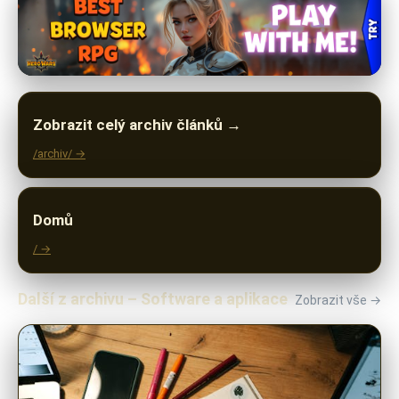
Zobrazit celý archiv článků →
/archiv/ →
Domů
/ →
Další z archivu – Software a aplikace
Zobrazit vše →