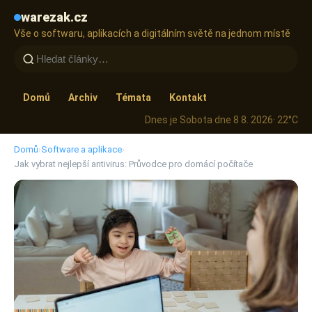
warezak.cz
Vše o softwaru, aplikacích a digitálním světě na jednom místě
Domů
Archiv
Témata
Kontakt
Dnes je Sobota dne 8 8. 2026
· 22°C
Domů
›
Software a aplikace
›
Jak vybrat nejlepší antivirus: Průvodce pro domácí počítače