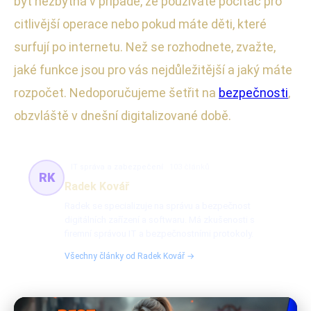
být nezbytná v případě, že používáte počítač pro
citlivější operace nebo pokud máte děti, které
surfují po internetu. Než se rozhodnete, zvažte,
jaké funkce jsou pro vás nejdůležitější a jaký máte
rozpočet. Nedoporučujeme šetřit na
bezpečnosti
,
obzvláště v dnešní digitalizované době.
IT správa a zabezpečení
103 článků
RK
Radek Kovář
Radek se specializuje na správu a bezpečnost
digitálních zařízení a softwaru. Má zkušenosti s
firemní správou IT a bezpečnostními protokoly.
Všechny články od Radek Kovář →