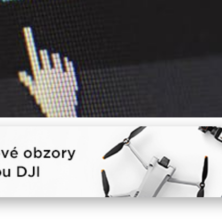
t počítačovým virům: Komp