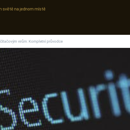
ním světě na jednom místě
očítačovým virům: Kompletní průvodce