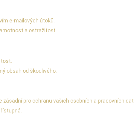
tvím e-mailových útoků.
amotnost a ostražitost.
tost.
ný obsah od škodlivého.
 je zásadní pro ochranu vašich osobních a pracovních d
řístupná.