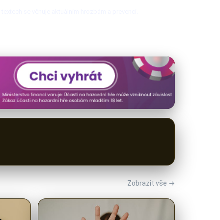
h textech se věnuje aktuálním hrozbám a prevenci.
Zobrazit vše →