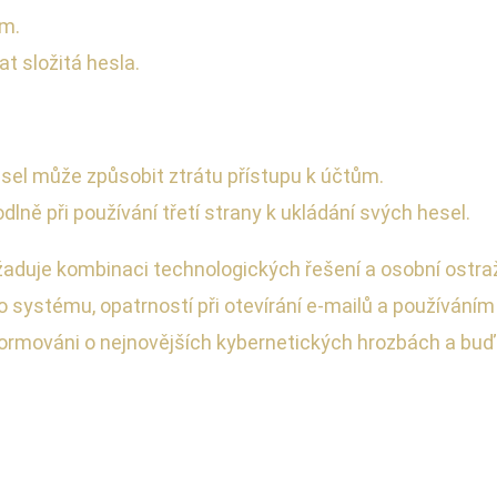
ům.
t složitá hesla.
sel může způsobit ztrátu přístupu k účtům.
lně při používání třetí strany k ukládání svých hesel.
aduje kombinaci technologických řešení a osobní ostražit
systému, opatrností při otevírání e-mailů a používáním 
ormováni o nejnovějších kybernetických hrozbách a buďte 