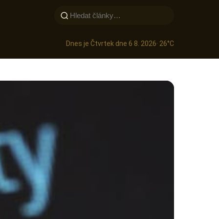
Dnes je Čtvrtek dne 6 8. 2026
· 26°C