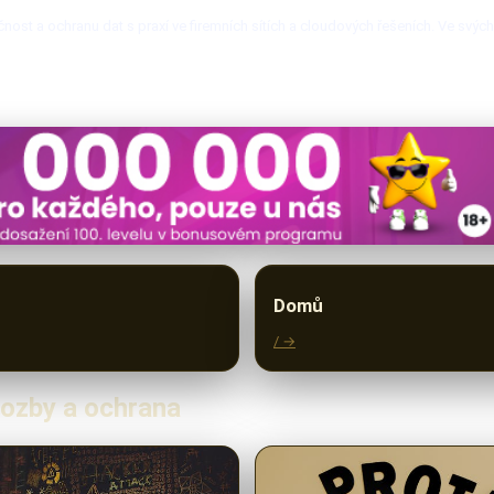
nost a ochranu dat s praxí ve firemních sítích a cloudových řešeních. Ve svýc
Domů
/ →
rozby a ochrana