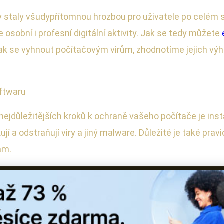
ry staly všudypřítomnou hrozbou pro uživatele po celém
sobní i profesní digitální aktivity. Jak se tedy můžete
k se vyhnout počítačovým virům, zhodnotíme jejich výh
oftwaru
nejdůležitějších kroků k ochraně vašeho počítače je inst
ikují a odstraňují viry a jiný malware. Důležité je také pra
ám.