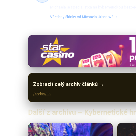
Michaela je specialistka na kybernetickou bezpeč
Všechny články od Michaela Urbanová →
Zobrazit celý archiv článků →
/archiv/ →
Další z archivu – Kybernetické h