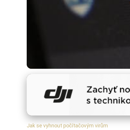
Kybernetické hrozby a ochrana
Jak se účinně bráni
8. 8. 2025
· 4 min čtení · Autor: Michaela Urbanová
Jak se vyhnout počítačovým virům