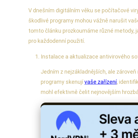
V dnešním digitálním věku se počítačové vi
škodlivé programy mohou vážně narušit vaše o
tomto článku prozkoumáme různé metody, ja
pro každodenní použití.
Instalace a aktualizace antivirového s
Jedním z nejzákladnějších, ale zároveň 
programy skenují
vaše zařízení
, identif
mohl efektivně čelit nejnovějším hrozb