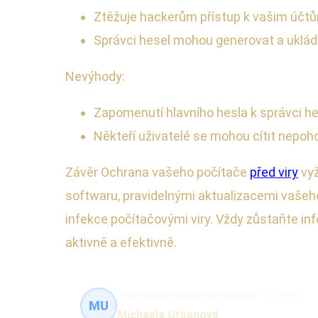
Ztěžuje hackerům přístup k vašim účt
Správci hesel mohou generovat a ukláda
Nevýhody:
Zapomenutí hlavního hesla k správci he
Někteří uživatelé se mohou cítit nepohod
Závěr Ochrana vašeho počítače
před viry
vyž
softwaru, pravidelnými aktualizacemi vašeho 
infekce počítačovými viry. Vždy zůstaňte inf
aktivně a efektivně.
Kybernetická bezpečnost expertka
47 článků
MU
Michaela Urbanová