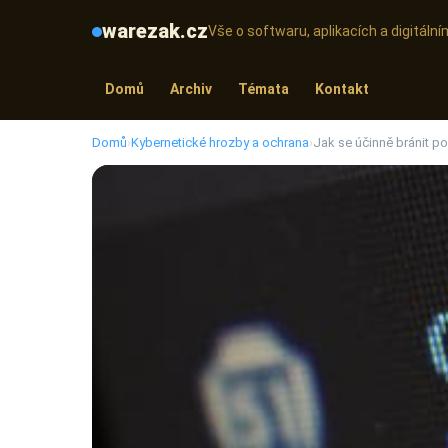
warezak.cz
Vše o softwaru, aplikacích a digitál
Domů
Archiv
Témata
Kontakt
Domů
›
Kybernetické hrozby a ochrana
›
Jak se účinně bránit p