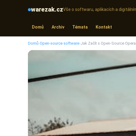
warezak.cz
Vše o softwaru, aplikacích a digitál
Domů
Archiv
Témata
Kontakt
Domů
›
Open-source software
›
Jak Začít s Open-Source Opera