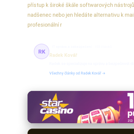
přístup k široké škále softwarových nástrojů,
nadšenec nebo jen hledáte alternativu k ma
profesionální r
IT správa a zabezpečení
103 článků
RK
Radek Kovář
Radek se specializuje na správu a bezpečnost dig
Všechny články od Radek Kovář →