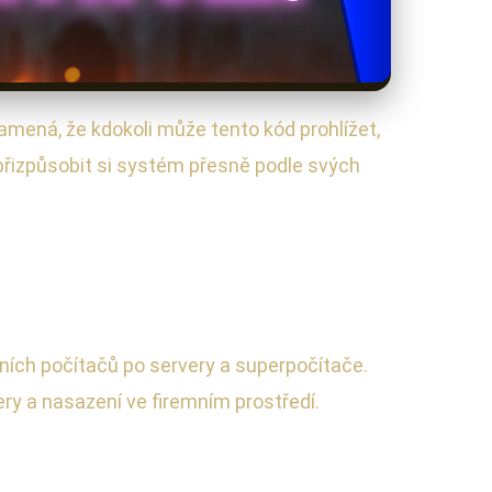
namená, že kdokoli může tento kód prohlížet,
 přizpůsobit si systém přesně podle svých
bních počítačů po servery a superpočítače.
ery a nasazení ve firemním prostředí.