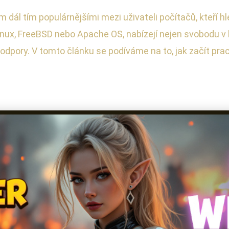
dál tím populárnějšími mezi uživateli počítačů, kteří hle
nux, FreeBSD nebo Apache OS, nabízejí nejen svobodu v k
odpory. V tomto článku se podíváme na to, jak začít pr