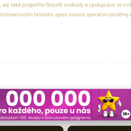
 ale také podpoříte filozofii svobody a spolupráce ve svě
instreamovým řešením, open-source operační systémy nab
itálních zařízení a softwaru. Má zkušenosti s firemní správou IT a bezpečnos