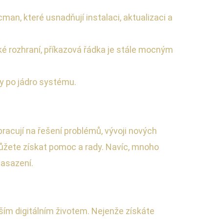
an, které usnadňují instalaci, aktualizaci a
ké rozhraní, příkazová řádka je stále mocným
y po jádro systému.
racují na řešení problémů, vývoji nových
 můžete získat pomoc a rady. Navíc, mnoho
nasazení.
ším digitálním životem. Nejenže získáte