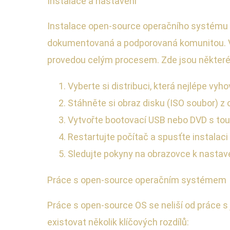
Instalace a nastavení
Instalace open-source operačního systému mů
dokumentovaná a podporovaná komunitou. Větš
provedou celým procesem. Zde jsou některé
Vyberte si distribuci, která nejlépe vy
Stáhněte si obraz disku (ISO soubor) z o
Vytvořte bootovací USB nebo DVD s tout
Restartujte počítač a spusťte instalac
Sledujte pokyny na obrazovce k nastave
Práce s open-source operačním systémem
Práce s open-source OS se neliší od práce 
existovat několik klíčových rozdílů: