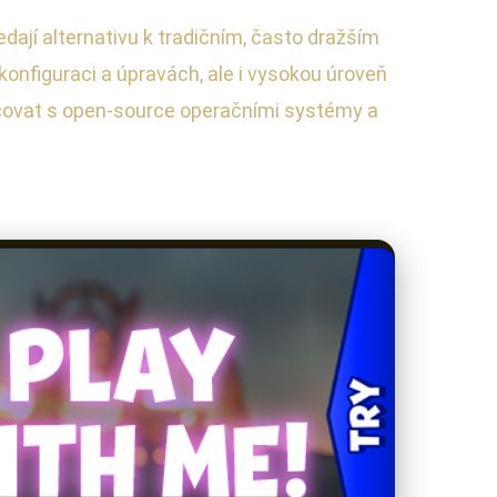
dají alternativu k tradičním, často dražším
onfiguraci a úpravách, ale i vysokou úroveň
acovat s open-source operačními systémy a