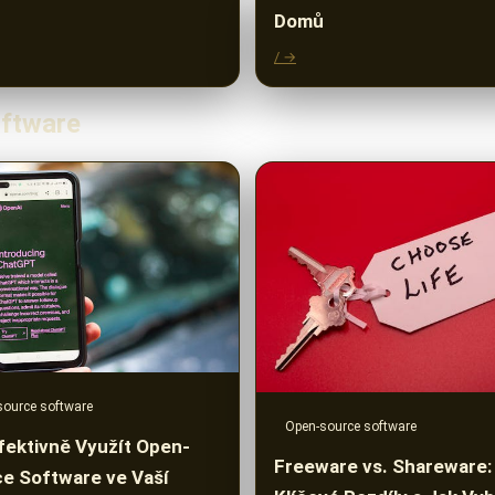
Domů
/ →
oftware
source software
Open-source software
fektivně Využít Open-
Freeware vs. Shareware:
e Software ve Vaší