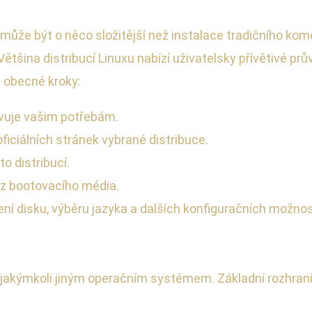
že být o něco složitější než instalace tradičního kome
ina distribucí Linuxu nabízí uživatelsky přívětivé prův
 obecné kroky:
hovuje vašim potřebám.
ficiálních stránek vybrané distribuce.
o distribucí.
i z bootovacího média.
ní disku, výběru jazyka a dalších konfiguračních možnos
s jakýmkoli jiným operačním systémem. Základní rozhran