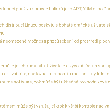
tribucí používá správce balíčků jako APT, YUM nebo Pacm
h distribucí Linuxu poskytuje bohaté grafické uživatels
mu.
 neomezené možnosti přizpůsobení, od prostředí ploch
mů je jejich komunita. Uživatelé a vývojáři často spolup
 aktivní fóra, chatovací místnosti a mailing listy, kde
-source software, což může být užitečné pro podnikové 
témem může být vzrušující krok k větší kontrole nad va