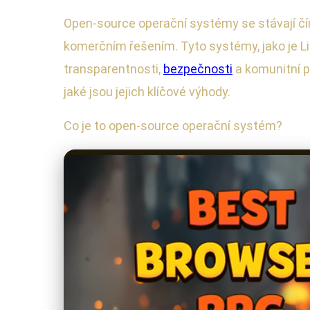
Open-source operační systémy se stávají čím 
komerčním řešením. Tyto systémy, jako je Li
transparentnosti,
bezpečnosti
a komunitní p
jaké jsou jejich klíčové výhody.
Co je to open-source operační systém?