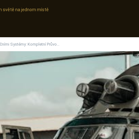
ním světě na jednom místě
čními Systémy: Kompletní Průvo…