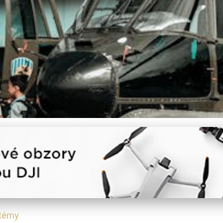
ource Operačními Systémy:
stémy