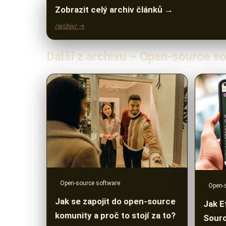
Zobrazit celý archiv článků →
/archiv/ →
Další z archivu – Open-source s
Open-source software
Open-
Jak se zapojit do open-source
Jak E
komunity a proč to stojí za to?
Sourc